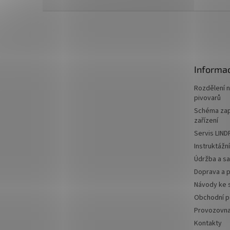
Z
á
p
a
t
Informac
í
Rozdělení 
pivovarů
Schéma zap
zařízení
Servis LIND
Instruktážn
Údržba a sa
Doprava a p
Návody ke 
Obchodní 
Provozovn
Kontakty