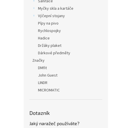
Sanitace
Myčky skla a kartáče
Výčepní stojany
Pípy na pivo
Rychlospojky
Hadice
Držáky plaket
Dárkové předměty
Značky
DMfit
John Guest
LINDR
MICROMATIC
Dotazník
Jaký naražeč používáte?