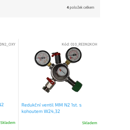
4
položek celkem
EDN2_OXY
Kód:
010_REDN2KOH
N2
Redukční ventil MM N2 1st. s
kohoutem W24,32
Skladem
Skladem