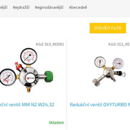
nější
Nejdražší
Nejprodávanější
Abecedně
OTEVŘÍT FILTR
Kód:
010_REDN2
Kód:
012_R
kční ventil MM N2 W24,32
Redukční ventil OXYTURBO 
Skladem