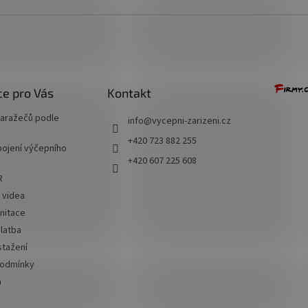
e pro Vás
Kontakt
naražečů podle
info
@
vycepni-zarizeni.cz
+420 723 882 255
ojení výčepního
+420 607 225 608
R
í videa
nitace
latba
stažení
podmínky
a