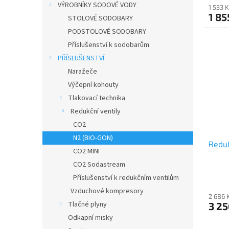
VÝROBNÍKY SODOVÉ VODY
1 533 
1 85
STOLOVÉ SODOBARY
PODSTOLOVÉ SODOBARY
Příslušenství k sodobarům
PŘÍSLUŠENSTVÍ
Naražeče
Výčepní kohouty
Tlakovací technika
Redukční ventily
CO2
N2 (BIO-GON)
Reduk
CO2 MINI
CO2 Sodastream
Příslušenství k redukčním ventilům
Vzduchové kompresory
2 686 
Tlačné plyny
3 25
Odkapní misky