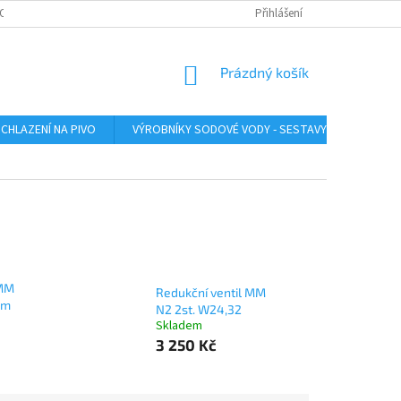
O ZAŘÍZENÍ
SERVIS LINDR
INSTRUKTÁŽNÍ VIDEA
Přihlášení
ÚDRŽBA A SA
NÁKUPNÍ
Prázdný košík
KOŠÍK
CHLAZENÍ NA PIVO
VÝROBNÍKY SODOVÉ VODY - SESTAVY
VÝROB
 MM
Redukční ventil MM
em
N2 2st. W24,32
Skladem
3 250 Kč