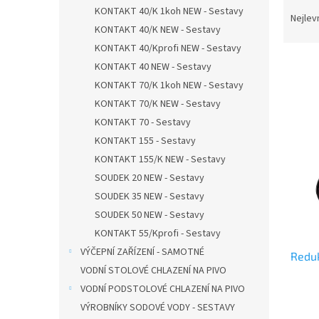
Ř
n
KONTAKT 40/K 1koh NEW - Sestavy
a
e
Nejlev
KONTAKT 40/K NEW - Sestavy
z
l
e
KONTAKT 40/Kprofi NEW - Sestavy
n
KONTAKT 40 NEW - Sestavy
í
KONTAKT 70/K 1koh NEW - Sestavy
p
V
KONTAKT 70/K NEW - Sestavy
r
ý
KONTAKT 70 - Sestavy
o
p
KONTAKT 155 - Sestavy
d
i
u
KONTAKT 155/K NEW - Sestavy
s
k
SOUDEK 20 NEW - Sestavy
p
t
r
SOUDEK 35 NEW - Sestavy
ů
o
SOUDEK 50 NEW - Sestavy
d
KONTAKT 55/Kprofi - Sestavy
u
VÝČEPNÍ ZAŘÍZENÍ - SAMOTNÉ
Redu
k
VODNÍ STOLOVÉ CHLAZENÍ NA PIVO
t
VODNÍ PODSTOLOVÉ CHLAZENÍ NA PIVO
ů
VÝROBNÍKY SODOVÉ VODY - SESTAVY