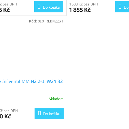
Kč bez DPH
1 533 Kč bez DPH
Do košíku
Do
5 Kč
1 855 Kč
Kód:
010_REDN22ST
ční ventil MM N2 2st. W24,32
Skladem
Kč bez DPH
Do košíku
0 Kč