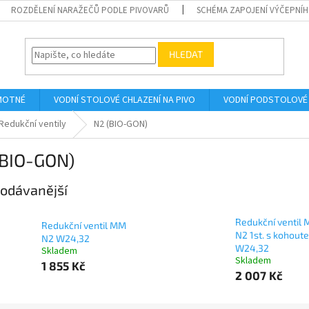
ROZDĚLENÍ NARAŽEČŮ PODLE PIVOVARŮ
SCHÉMA ZAPOJENÍ VÝČEPNÍH
HLEDAT
AMOTNÉ
VODNÍ STOLOVÉ CHLAZENÍ NA PIVO
VODNÍ PODSTOLOVÉ 
Redukční ventily
N2 (BIO-GON)
(BIO-GON)
odávanější
Redukční ventil
Redukční ventil MM
N2 1st. s kohout
N2 W24,32
W24,32
Skladem
Skladem
1 855 Kč
2 007 Kč