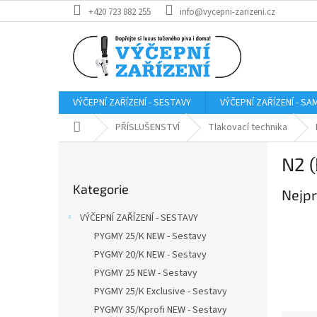
Přejít
+420 723 882 255
info@vycepni-zarizeni.cz
na
obsah
VÝČEPNÍ ZAŘÍZENÍ - SESTAVY
VÝČEPNÍ ZAŘÍZENÍ - S
Domů
PŘÍSLUŠENSTVÍ
Tlakovací technika
P
N2 
o
Přeskočit
s
Kategorie
kategorie
Nejpr
t
r
VÝČEPNÍ ZAŘÍZENÍ - SESTAVY
a
PYGMY 25/K NEW - Sestavy
n
PYGMY 20/K NEW - Sestavy
n
í
PYGMY 25 NEW - Sestavy
p
PYGMY 25/K Exclusive - Sestavy
a
PYGMY 35/Kprofi NEW - Sestavy