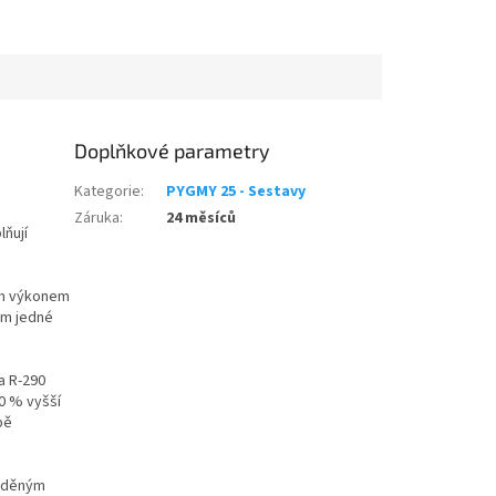
Doplňkové parametry
Kategorie
:
PYGMY 25 - Sestavy
Záruka
:
24 měsíců
lňují
ým výkonem
em jedné
a R-290
20 % vyšší
bě
laděným