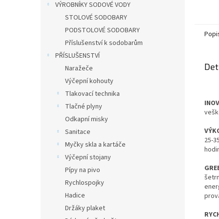
VÝROBNÍKY SODOVÉ VODY
STOLOVÉ SODOBARY
PODSTOLOVÉ SODOBARY
Popi
Příslušenství k sodobarům
PŘÍSLUŠENSTVÍ
Det
Naražeče
Výčepní kohouty
Tlakovací technika
INO
Tlačné plyny
vešk
Odkapní misky
VÝK
Sanitace
25-3
Myčky skla a kartáče
hodi
Výčepní stojany
GREE
Pípy na pivo
šetr
Rychlospojky
ener
Hadice
prov
Držáky plaket
RYC