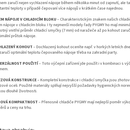
hem zaručí nejen vychlazení nápoje během několika minut od zapnutí, ale t
tantní teploty v případě čepovaní více nápojů v krátkém čase najednou.
EM
NÁPOJE V CHLADICÍM
BLOKU
– Charakteristickým znakem našich chladič
 nápoje v chladicím bloku. I ty nejmenší modely řady PYGMY ho mají minimál
otný vnitřní průměr chladicí smyčky (7 mm) od naražeče až po kohout zaruč
imální průtok nápoje.
HLAZENÝ KOHOUT
– Dochlazený kohout oceníte např. v horkých letních dn
zaručí optimální teplotu čepovaného nápoje třeba na zahradní party.
VERZÁLNOST POUŽITÍ
– Toto výčepní zařízení jde použít i v kombinaci s v
anem.
EZOVÁ KONSTRUKCE
– Kompletní konstrukce i chladicí smyčka jsou zhoto
zové oceli. Použité materiály splňují nejvyšší požadavky hygienických nore
kou dlouhé životnosti.
KOVÁ KOMPAKTNOST
– Přenosné chladiče PYGMY mají nejlepší poměr výk
ěrů a ceny na trhu.
tava obsahuje: