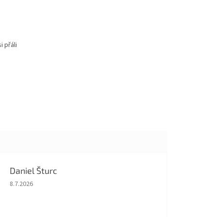
 přáli
Daniel Šturc
Hodnocení obchodu je 5 z 5 hvězdiček.
8.7.2026