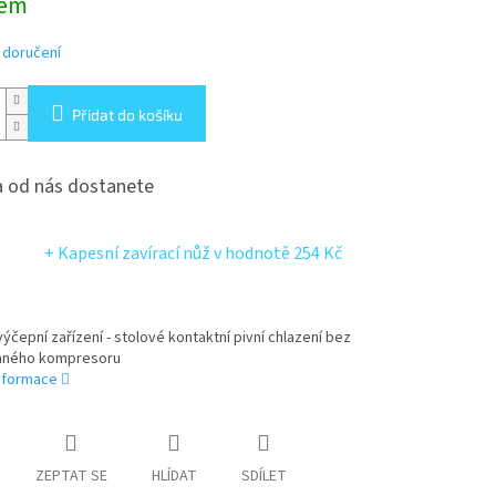
dem
 doručení
Přidat do košíku
 od nás dostanete
+ Kapesní zavírací nůž
v hodnotě 254 Kč
ýčepní zařízení - stolové kontaktní pivní chlazení bez
aného kompresoru
informace
ZEPTAT SE
HLÍDAT
SDÍLET