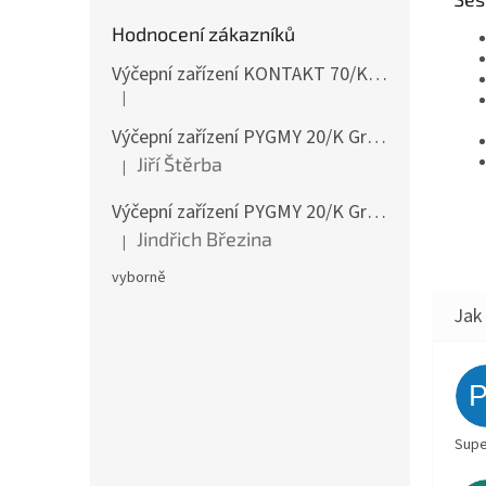
Hodnocení zákazníků
Výčepní zařízení KONTAKT 70/K Green Line 1koh NEW komplet 2x naražeč
|
Hodnocení produktu je 4 z 5 hvězdiček.
Výčepní zařízení PYGMY 20/K Green Line NEW komplet 2 x naražeč
Jiří Štěrba
|
Hodnocení produktu je 5 z 5 hvězdiček.
Výčepní zařízení PYGMY 20/K Green Line NEW komplet 2 x naražeč
Jindřich Březina
|
Hodnocení produktu je 5 z 5 hvězdiček.
vyborně
Supe