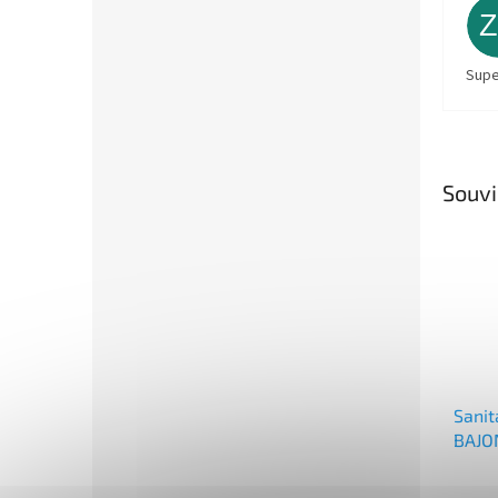
Supe
Souvi
Sanit
BAJO
Průmě