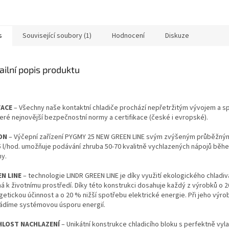
s
Související soubory (1)
Hodnocení
Diskuze
ailní popis produktu
VACE
– Všechny naše kontaktní chladiče prochází nepřetržitým vývojem a sp
eré nejnovější bezpečnostní normy a certifikace (české i evropské).
ON
– Výčepní zařízení PYGMY 25 NEW GREEN LINE svým zvýšeným průběžn
5 l/hod. umožňuje podávání zhruba 50-70 kvalitně vychlazených nápojů běh
ny.
N LINE
– technologie LINDR GREEN LINE je díky využití ekologického chladiv
ná k životnímu prostředí. Díky této konstrukci dosahuje každý z výrobků o 
getickou účinnost a o 20 % nižší spotřebu elektrické energie. Při jeho výro
ádíme systémovou úsporu energií.
HLOST NACHLAZENÍ
– Unikátní konstrukce chladicího bloku s perfektně vy