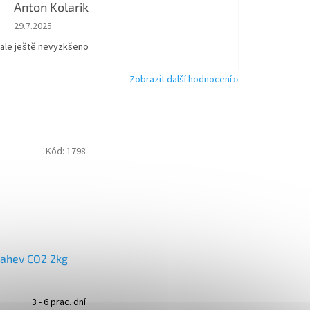
Anton Kolarik
Hodnocení obchodu je 5 z 5 hvězdiček.
29.7.2025
 ale ještě nevyzkšeno
Zobrazit další hodnocení
Kód:
1798
lahev CO2 2kg
3 - 6 prac. dní