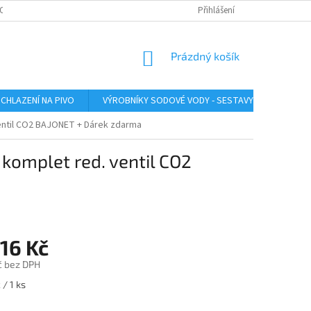
O ZAŘÍZENÍ
SERVIS LINDR
INSTRUKTÁŽNÍ VIDEA
Přihlášení
ÚDRŽBA A SA
NÁKUPNÍ
Prázdný košík
KOŠÍK
CHLAZENÍ NA PIVO
VÝROBNÍKY SODOVÉ VODY - SESTAVY
VÝROB
ventil CO2 BAJONET
+ Dárek zdarma
komplet red. ventil CO2
16 Kč
č bez DPH
 / 1 ks