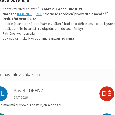
Kontaktní pivní chlazení
PYGMY 25 Green Line NEW
Naražeč
BAJONET
;
ZDE
naleznete rozdělení pivovarů dle naražečů
+ Dárek zdarma
Redukční ventil CO2
Hadice (standardně dodáváme veškeré hadice o délce 2m. Pokud byste si
delší, uveďte to prosím v objednávce do poznámky)
+ Dárek zdarma
Patřičné rychlospojky
odkapová miska k výčepnímu zařízení
zdarma
+ Dárek zdarma
Pavel LORENZ
PL
DŠ
Hodnocení obchodu je 5 z 5 hvězdiček.
24.7.2026
r, maximální spokojenost, rychlé dodání.