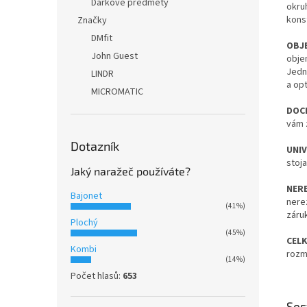
Dárkové předměty
okru
kons
Značky
DMfit
OBJ
John Guest
objem
Jedn
LINDR
a opt
MICROMATIC
DOC
vám 
Dotazník
UNI
stoj
Jaký naražeč používáte?
NER
Bajonet
nere
(41%)
záru
Plochý
(45%)
CEL
Kombi
rozm
(14%)
Počet hlasů:
653
Ses