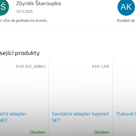
Zbynék Škaroupka
ZŠ
AK
Hodnocení obchodu je 5 z 5 hvězdiček.
16.9.2025
r vše ok.jednani na úrovni..
Dodání ok
sející produkty
Kód:
015_ADBAJ
Kód:
1291
ační adapter
Sanitační adapter bajonet
Tlaková 
NET
SET
Skladem
Skladem
rné