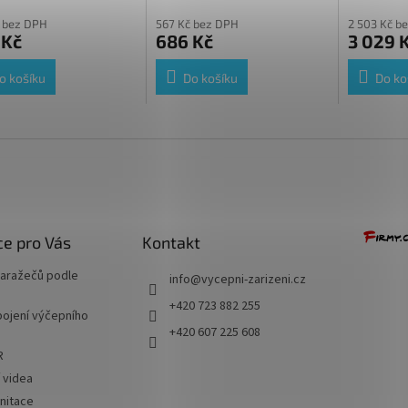
cení
 bez DPH
567 Kč bez DPH
2 503 Kč b
ktu
 Kč
686 Kč
3 029 
o košíku
Do košíku
Do ko
ček.
e pro Vás
Kontakt
naražečů podle
info
@
vycepni-zarizeni.cz
+420 723 882 255
ojení výčepního
+420 607 225 608
R
í videa
nitace