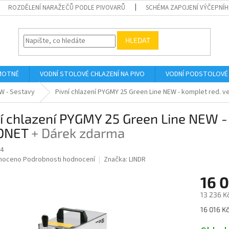
ROZDĚLENÍ NARAŽEČŮ PODLE PIVOVARŮ
SCHÉMA ZAPOJENÍ VÝČEPNÍH
HLEDAT
AMOTNÉ
VODNÍ STOLOVÉ CHLAZENÍ NA PIVO
VODNÍ PODSTOLOVÉ 
W - Sestavy
Pivní chlazení PYGMY 25 Green Line NEW - komplet red. 
í chlazení PYGMY 25 Green Line NEW - 
ONET
+ Dárek zdarma
4
né
noceno
Podrobnosti hodnocení
Značka:
LINDR
ní
16 0
u
13 236 K
Měrná
16 016 Kč
cena:
ek.