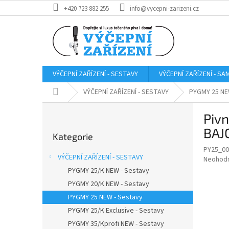
Přejít
+420 723 882 255
info@vycepni-zarizeni.cz
na
obsah
VÝČEPNÍ ZAŘÍZENÍ - SESTAVY
VÝČEPNÍ ZAŘÍZENÍ - S
Domů
VÝČEPNÍ ZAŘÍZENÍ - SESTAVY
PYGMY 25 NE
P
Pivn
o
Přeskočit
s
BAJ
Kategorie
kategorie
t
PY25_00
r
VÝČEPNÍ ZAŘÍZENÍ - SESTAVY
Průměr
Neohod
a
hodnoce
PYGMY 25/K NEW - Sestavy
n
produkt
PYGMY 20/K NEW - Sestavy
n
je
í
PYGMY 25 NEW - Sestavy
0,0
z
p
PYGMY 25/K Exclusive - Sestavy
5
a
PYGMY 35/Kprofi NEW - Sestavy
hvězdič