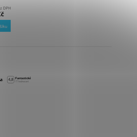
ez DPH
Kč
šíku