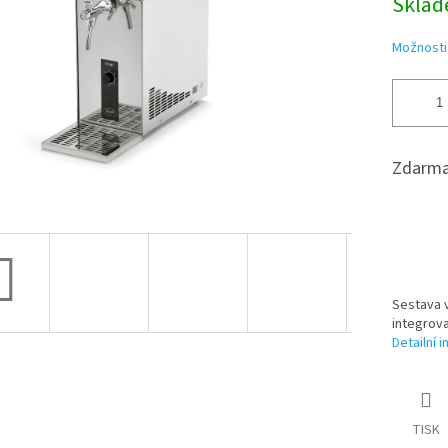
Skla
Možnosti
Zdarma
Sestava v
integrov
Detailní 
TISK