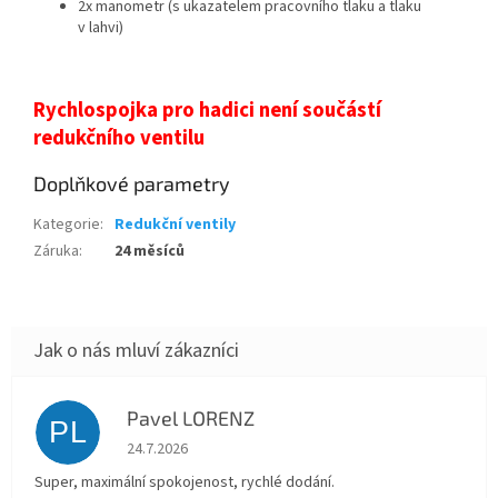
2x manometr (s ukazatelem pracovního tlaku a tlaku
v lahvi)
Rychlospojka pro hadici není součástí
redukčního ventilu
Doplňkové parametry
Kategorie
:
Redukční ventily
Záruka
:
24 měsíců
Pavel LORENZ
PL
Hodnocení obchodu je 5 z 5 hvězdiček.
24.7.2026
Super, maximální spokojenost, rychlé dodání.