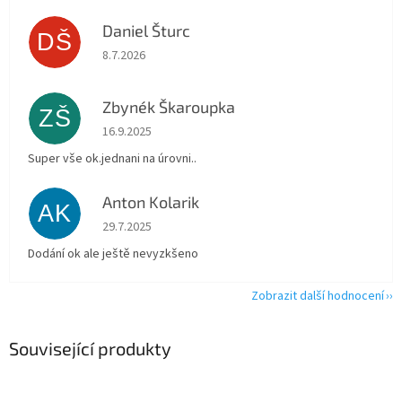
Daniel Šturc
DŠ
Hodnocení obchodu je 5 z 5 hvězdiček.
8.7.2026
Zbynék Škaroupka
ZŠ
Hodnocení obchodu je 5 z 5 hvězdiček.
16.9.2025
Super vše ok.jednani na úrovni..
Anton Kolarik
AK
Hodnocení obchodu je 5 z 5 hvězdiček.
29.7.2025
Dodání ok ale ještě nevyzkšeno
Zobrazit další hodnocení
Související produkty