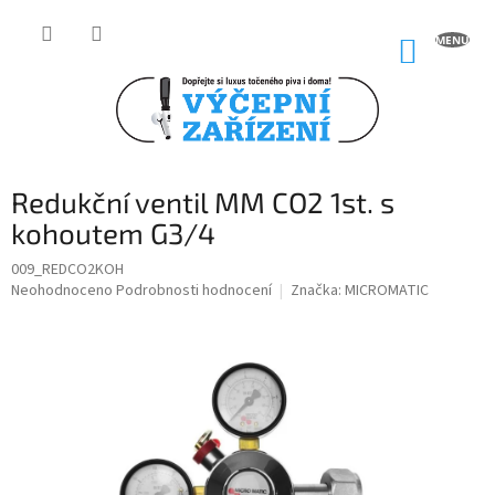
Přejít
na
NÁKUP
obsah
KOŠÍK
Redukční ventil MM CO2 1st. s
kohoutem G3/4
009_REDCO2KOH
Průměrné
Neohodnoceno
Podrobnosti hodnocení
Značka:
MICROMATIC
hodnocení
produktu
je
0,0
z
5
hvězdiček.