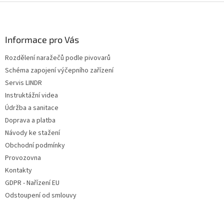
Z
á
p
a
Informace pro Vás
t
Rozdělení naražečů podle pivovarů
í
Schéma zapojení výčepního zařízení
Servis LINDR
Instruktážní videa
Údržba a sanitace
Doprava a platba
Návody ke stažení
Obchodní podmínky
Provozovna
Kontakty
GDPR - Nařízení EU
Odstoupení od smlouvy