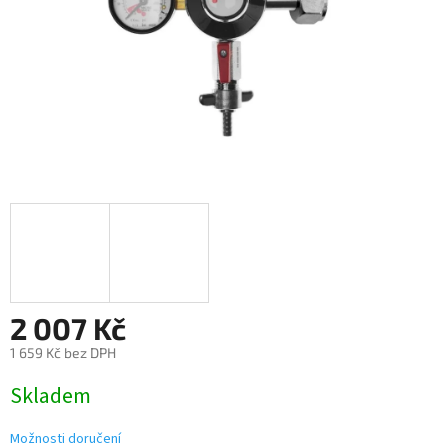
2 007 Kč
1 659 Kč bez DPH
Měrná
Skladem
cena:
Možnosti doručení