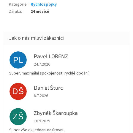
Kategorie
:
Rychlospojky
Záruka
:
24 měsíců
Pavel LORENZ
PL
Hodnocení obchodu je 5 z 5 hvězdiček.
24.7.2026
Super, maximální spokojenost, rychlé dodání.
Daniel Šturc
DŠ
Hodnocení obchodu je 5 z 5 hvězdiček.
8.7.2026
Zbynék Škaroupka
ZŠ
Hodnocení obchodu je 5 z 5 hvězdiček.
16.9.2025
Super vše ok.jednani na úrovni..