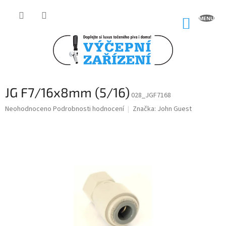
Přejít
na
NÁKUP
obsah
KOŠÍK
JG F7/16x8mm (5/16)
028_JGF7168
Průměrné
Neohodnoceno
Podrobnosti hodnocení
Značka:
John Guest
hodnocení
produktu
je
0,0
z
5
hvězdiček.