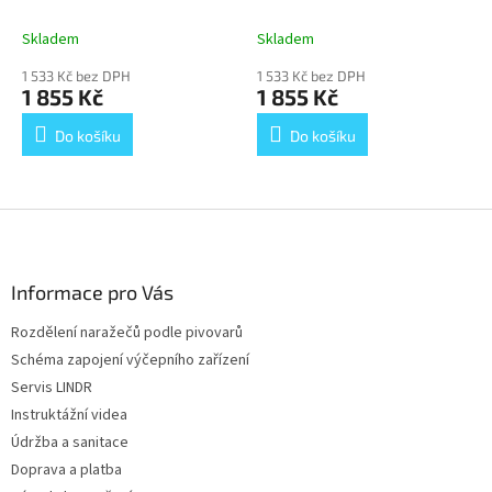
Skladem
Skladem
1 533 Kč bez DPH
1 533 Kč bez DPH
1 855 Kč
1 855 Kč
Do košíku
Do košíku
Z
á
p
a
Informace pro Vás
t
Rozdělení naražečů podle pivovarů
í
Schéma zapojení výčepního zařízení
Servis LINDR
Instruktážní videa
Údržba a sanitace
Doprava a platba