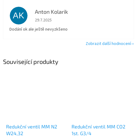
Anton Kolarik
AK
Hodnocení obchodu je 5 z 5 hvězdiček.
29.7.2025
Dodání ok ale ještě nevyzkšeno
Zobrazit další hodnocení
Související produkty
Redukční ventil MM N2
Redukční ventil MM CO2
W24,32
1st. G3/4