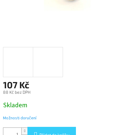
107 Kč
88 Kč bez DPH
Měrná
Skladem
cena:
Možnosti doručení
Přidat do košíku