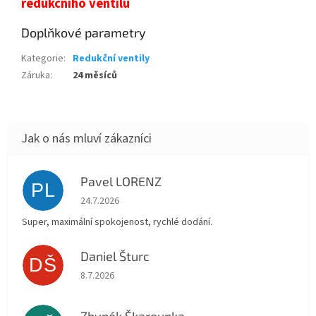
redukčního ventilu
Doplňkové parametry
Kategorie
:
Redukční ventily
Záruka
:
24 měsíců
Pavel LORENZ
PL
Hodnocení obchodu je 5 z 5 hvězdiček.
24.7.2026
Super, maximální spokojenost, rychlé dodání.
Daniel Šturc
DŠ
Hodnocení obchodu je 5 z 5 hvězdiček.
8.7.2026