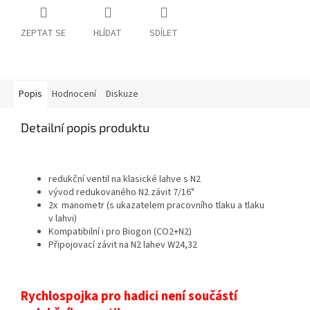
ZEPTAT SE
HLÍDAT
SDÍLET
Popis
Hodnocení
Diskuze
Detailní popis produktu
redukční ventil na klasické lahve s N2
vývod redukovaného N2 závit 7/16"
2x manometr (s ukazatelem pracovního tlaku a tlaku
v lahvi)
Kompatibilní i pro Biogon (CO2+N2)
Připojovací závit na N2 lahev W24,32
Rychlospojka pro hadici není součástí