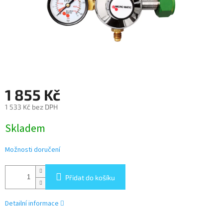
1 855 Kč
1 533 Kč bez DPH
Měrná
Skladem
cena:
Možnosti doručení
Přidat do košíku
Detailní informace