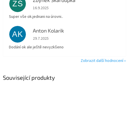
Zbynék Škaroupka
ZŠ
Hodnocení obchodu je 5 z 5 hvězdiček.
16.9.2025
Super vše ok.jednani na úrovni..
Anton Kolarik
AK
Hodnocení obchodu je 5 z 5 hvězdiček.
29.7.2025
Dodání ok ale ještě nevyzkšeno
Zobrazit další hodnocení
Související produkty