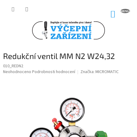
Přejít
na
NÁKUP
obsah
KOŠÍK
Redukční ventil MM N2 W24,32
010_REDN2
Průměrné
Neohodnoceno
Podrobnosti hodnocení
Značka:
MICROMATIC
hodnocení
produktu
je
0,0
z
5
hvězdiček.