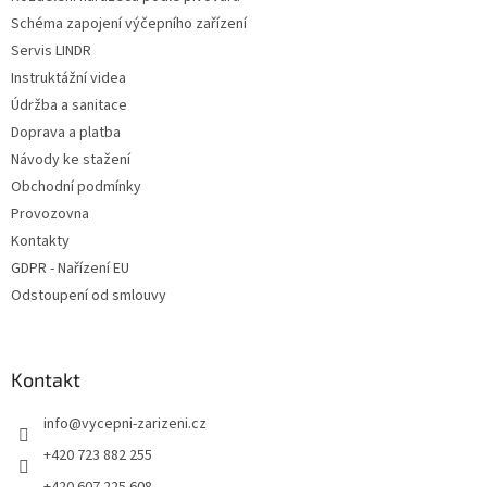
í
Schéma zapojení výčepního zařízení
Servis LINDR
Instruktážní videa
Údržba a sanitace
Doprava a platba
Návody ke stažení
Obchodní podmínky
Provozovna
Kontakty
GDPR - Nařízení EU
Odstoupení od smlouvy
Kontakt
info
@
vycepni-zarizeni.cz
+420 723 882 255
+420 607 225 608