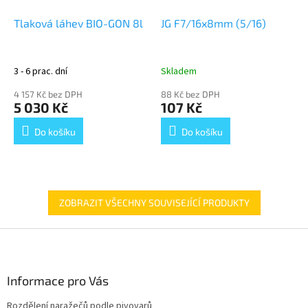
Tlaková láhev BIO-GON 8l
JG F7/16x8mm (5/16)
3 - 6 prac. dní
Skladem
4 157 Kč bez DPH
88 Kč bez DPH
5 030 Kč
107 Kč
Do košíku
Do košíku
ZOBRAZIT VŠECHNY SOUVISEJÍCÍ PRODUKTY
Z
á
p
a
Informace pro Vás
t
Rozdělení naražečů podle pivovarů