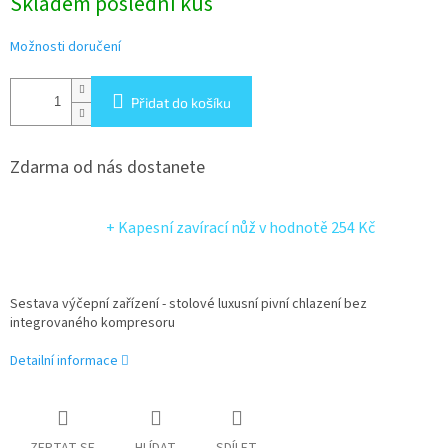
Skladem poslední kus
cena:
Možnosti doručení
Přidat do košíku
Zdarma od nás dostanete
+ Kapesní zavírací nůž
v hodnotě 254 Kč
Sestava výčepní zařízení - stolové luxusní pivní chlazení bez
integrovaného kompresoru
Detailní informace