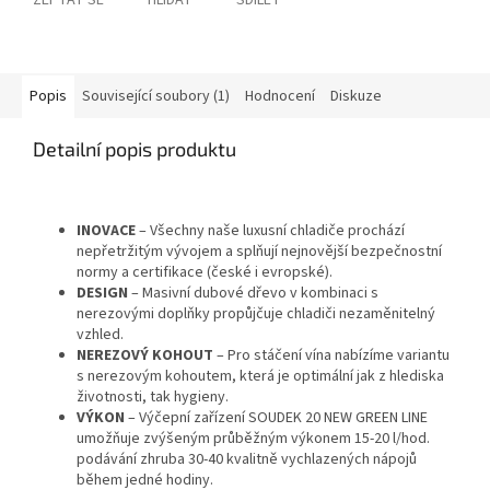
ZEPTAT SE
HLÍDAT
SDÍLET
Popis
Související soubory (1)
Hodnocení
Diskuze
Detailní popis produktu
INOVACE
– Všechny naše luxusní chladiče prochází
nepřetržitým vývojem a splňují nejnovější bezpečnostní
normy a certifikace (české i evropské).
DESIGN
– Masivní dubové dřevo v kombinaci s
nerezovými doplňky propůjčuje chladiči nezaměnitelný
vzhled.
NEREZOVÝ KOHOUT
– Pro stáčení vína nabízíme variantu
s nerezovým kohoutem, která je optimální jak z hlediska
životnosti, tak hygieny.
VÝKON
– Výčepní zařízení SOUDEK 20 NEW GREEN LINE
umožňuje zvýšeným průběžným výkonem 15-20 l/hod.
podávání zhruba 30-40 kvalitně vychlazených nápojů
během jedné hodiny.