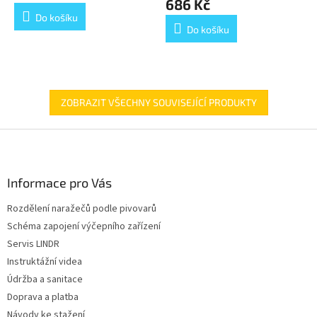
686 Kč
5,0
Do košíku
z
Do košíku
5
hvězdiček.
ZOBRAZIT VŠECHNY SOUVISEJÍCÍ PRODUKTY
Z
á
p
a
Informace pro Vás
t
Rozdělení naražečů podle pivovarů
í
Schéma zapojení výčepního zařízení
Servis LINDR
Instruktážní videa
Údržba a sanitace
Doprava a platba
Návody ke stažení