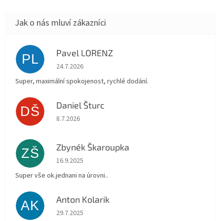
Pavel LORENZ
PL
Hodnocení obchodu je 5 z 5 hvězdiček.
24.7.2026
Super, maximální spokojenost, rychlé dodání.
Daniel Šturc
DŠ
Hodnocení obchodu je 5 z 5 hvězdiček.
8.7.2026
Zbynék Škaroupka
ZŠ
Hodnocení obchodu je 5 z 5 hvězdiček.
16.9.2025
Super vše ok.jednani na úrovni..
Anton Kolarik
AK
Hodnocení obchodu je 5 z 5 hvězdiček.
29.7.2025