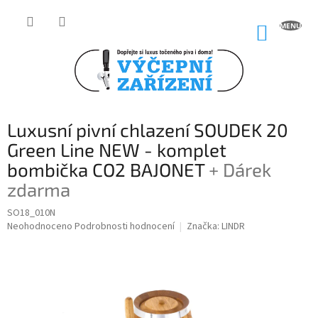
Přejít
na
NÁKUP
obsah
KOŠÍK
Luxusní pivní chlazení SOUDEK 20
Green Line NEW - komplet
bombička CO2 BAJONET
+ Dárek
zdarma
SO18_010N
Průměrné
Neohodnoceno
Podrobnosti hodnocení
Značka:
LINDR
hodnocení
produktu
je
0,0
z
5