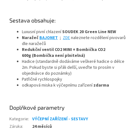
Sestava obsahuje:
Luxusní pivní chlazení
SOUDEK 20 Green Line NEW
Naražeč
BAJONET
;
ZDE
naleznete rozdělení pivovarů
dle naražečů
Redukční ventil CO2 MINI + Bombička CO2
600g (Bombička není plnitelná)
Hadice (standardně dodáváme veškeré hadice o délce
2m. Pokud byste si přáli delší, uveďte to prosím v
objednávce do poznámky)
Patřičné rychlospojky
odkapová miska k výčepnímu zařízení
zdarma
Doplňkové parametry
Kategorie
:
VÝČEPNÍ ZAŘÍZENÍ - SESTAVY
Záruka
:
24 měsíců