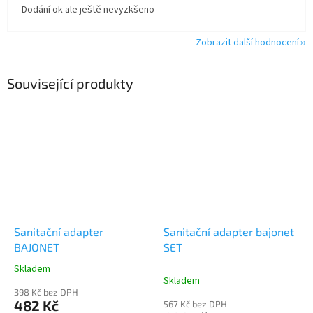
Dodání ok ale ještě nevyzkšeno
Zobrazit další hodnocení
Související produkty
Sanitační adapter
Sanitační adapter bajonet
BAJONET
SET
Skladem
Průměrné
Skladem
hodnocení
398 Kč bez DPH
produktu
482 Kč
567 Kč bez DPH
je