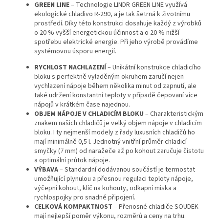
GREEN LINE
– Technologie LINDR GREEN LINE využívá
ekologické chladivo R-290, a je tak šetrná k životnímu
prostředí. Díky této konstrukci dosahuje každý z výrobků
o 20 % vyšší energetickou účinnost a o 20 % nižší
spotřebu elektrické energie. Při jeho výrobě provádíme
systémovou úsporu energií.
RYCHLOST NACHLAZENÍ
– Unikátní konstrukce chladicího
bloku s perfektně vyladěným okruhem zaručí nejen
vychlazení nápoje během několika minut od zapnutí, ale
také udržení konstantní teploty v případě čepovaní více
nápojů v krátkém čase najednou.
OBJEM NÁPOJE V CHLADICÍM BLOKU
– Charakteristickým
znakem našich chladičů je velký objem nápoje v chladicím
bloku. I ty nejmenší modely z řady luxusních chladičů ho
mají minimálně 0,5 l. Jednotný vnitřní průměr chladicí
smyčky (7 mm) od naražeče až po kohout zaručuje čistotu
a optimální průtok nápoje.
VÝBAVA
– Standardní dodávanou součástí je termostat
umožňující plynulou a přesnou regulaci teploty nápoje,
výčepní kohout, klíč na kohouty, odkapní miska a
rychlospojky pro snadné připojení.
CELKOVÁ KOMPAKTNOST
– Přenosné chladiče SOUDEK
mají nejlepší poměr výkonu, rozměrů a ceny na trhu.