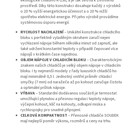
ekologické chladivo R-290, a je tak šetrná k životnímu
prostředí. Díky této konstrukci dosahuje každý z výrobků
o 20 % vyšší energetickou účinnost a o 20 % nižší
spotřebu elektrické energie. Při jeho výrobě provádíme
systémovou úsporu energií.
RYCHLOST NACHLAZENÍ
– Unikátní konstrukce chladicího
bloku s perfektně vyladěným okruhem zaručí nejen
vychlazení nápoje během několika minut od zapnutí, ale
také udržení konstantní teploty v případě čepovaní více
nápojů v krátkém čase najednou.
OBJEM NÁPOJE V CHLADICÍM BLOKU
– Charakteristickým
znakem našich chladičů je velký objem nápoje v chladicím
bloku. I ty nejmenší modely z řady luxusních chladičů ho
mají minimálně 0,5 l. Jednotný vnitřní průměr chladicí
smyčky (7 mm) od naražeče až po kohout zaručuje čistotu
a optimální průtok nápoje.
VÝBAVA
– Standardní dodávanou součástí je termostat
umožňující plynulou a přesnou regulaci teploty nápoje,
výčepní kohout, klíč na kohouty, odkapní miska a
rychlospojky pro snadné připojení.
CELKOVÁ KOMPAKTNOST
– Přenosné chladiče SOUDEK
mají nejlepší poměr výkonu, rozměrů a ceny na trhu.