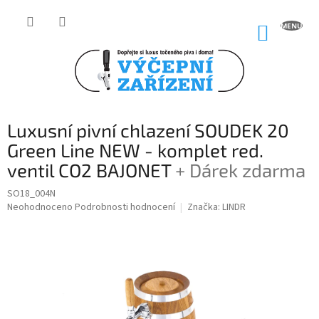
Přejít
na
NÁKUP
obsah
KOŠÍK
Luxusní pivní chlazení SOUDEK 20
Green Line NEW - komplet red.
ventil CO2 BAJONET
+ Dárek zdarma
SO18_004N
Průměrné
Neohodnoceno
Podrobnosti hodnocení
Značka:
LINDR
hodnocení
produktu
je
0,0
z
5
hvězdiček.