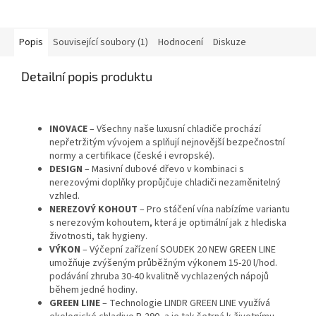
Popis
Související soubory (1)
Hodnocení
Diskuze
Detailní popis produktu
INOVACE
– Všechny naše luxusní chladiče prochází
nepřetržitým vývojem a splňují nejnovější bezpečnostní
normy a certifikace (české i evropské).
DESIGN
– Masivní dubové dřevo v kombinaci s
nerezovými doplňky propůjčuje chladiči nezaměnitelný
vzhled.
NEREZOVÝ KOHOUT
– Pro stáčení vína nabízíme variantu
s nerezovým kohoutem, která je optimální jak z hlediska
životnosti, tak hygieny.
VÝKON
– Výčepní zařízení SOUDEK 20 NEW GREEN LINE
umožňuje zvýšeným průběžným výkonem 15-20 l/hod.
podávání zhruba 30-40 kvalitně vychlazených nápojů
během jedné hodiny.
GREEN LINE
– Technologie LINDR GREEN LINE využívá