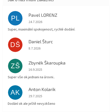
Pavel LORENZ
PL
Hodnocení obchodu je 5 z 5 hvězdiček.
24.7.2026
Super, maximální spokojenost, rychlé dodání.
Daniel Šturc
DŠ
Hodnocení obchodu je 5 z 5 hvězdiček.
8.7.2026
Zbynék Škaroupka
ZŠ
Hodnocení obchodu je 5 z 5 hvězdiček.
16.9.2025
Super vše ok.jednani na úrovni..
Anton Kolarik
AK
Hodnocení obchodu je 5 z 5 hvězdiček.
29.7.2025
Dodání ok ale ještě nevyzkšeno