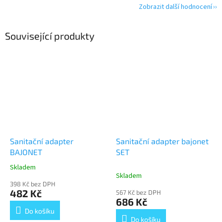
Zobrazit další hodnocení
Související produkty
Sanitační adapter
Sanitační adapter bajonet
BAJONET
SET
Skladem
Průměrné
Skladem
hodnocení
398 Kč bez DPH
produktu
482 Kč
567 Kč bez DPH
je
686 Kč
5,0
Do košíku
z
Do košíku