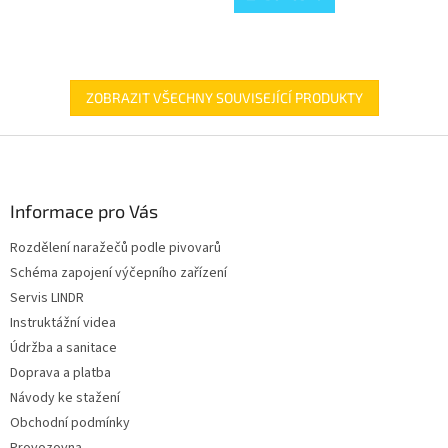
5
hvězdiček.
ZOBRAZIT VŠECHNY SOUVISEJÍCÍ PRODUKTY
Z
á
p
a
Informace pro Vás
t
Rozdělení naražečů podle pivovarů
í
Schéma zapojení výčepního zařízení
Servis LINDR
Instruktážní videa
Údržba a sanitace
Doprava a platba
Návody ke stažení
Obchodní podmínky
Provozovna