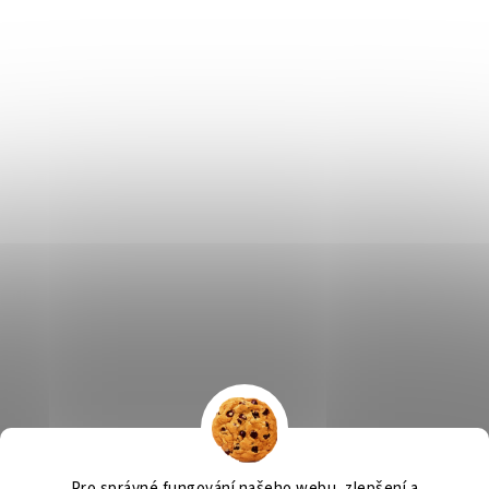
Výčepní zařízení, chlazení na pivo, chlazení piva
OSMO CZ
Pro správné fungování našeho webu, zlepšení a