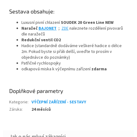
Sestava obsahuje:
Luxusní pivní chlazení
SOUDEK 20 Green Line NEW
Naražeč
BAJONET
;
ZDE
naleznete rozdělení pivovarů
dle naražečů
Redukční ventil CO2
Hadice (standardně dodáváme veškeré hadice o délce
2m. Pokud byste si přáli delší, uveďte to prosím v
objednávce do poznámky)
Patřičné rychlospojky
odkapová miska k výčepnímu zařízení
zdarma
Doplňkové parametry
Kategorie
:
VÝČEPNÍ ZAŘÍZENÍ - SESTAVY
Záruka
:
24 měsíců