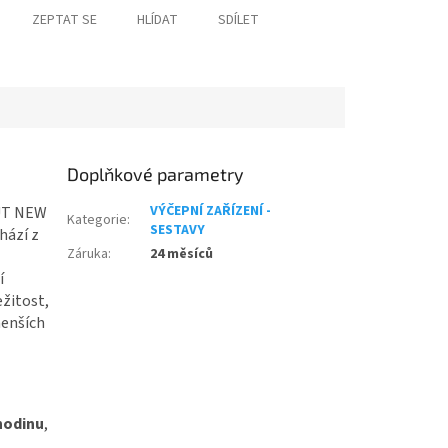
ZEPTAT SE
HLÍDAT
SDÍLET
Doplňkové parametry
VÝČEPNÍ ZAŘÍZENÍ -
OUT NEW
Kategorie
:
SESTAVY
hází z
Záruka
:
24 měsíců
í
ežitost,
menších
 hodinu
,