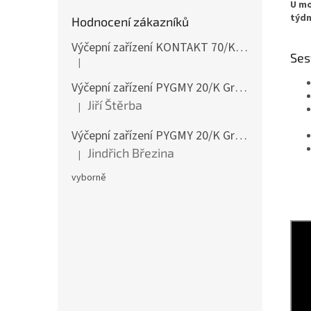
U mo
týdn
Hodnocení zákazníků
Výčepní zařízení KONTAKT 70/K Green Line 1koh NEW komplet 2x naražeč
Ses
|
Hodnocení produktu je 4 z 5 hvězdiček.
Výčepní zařízení PYGMY 20/K Green Line NEW komplet 2 x naražeč
Jiří Štěrba
|
Hodnocení produktu je 5 z 5 hvězdiček.
Výčepní zařízení PYGMY 20/K Green Line NEW komplet 2 x naražeč
Jindřich Březina
|
Hodnocení produktu je 5 z 5 hvězdiček.
vyborně