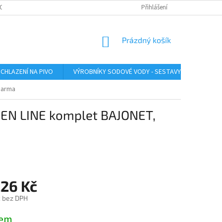
O ZAŘÍZENÍ
SERVIS LINDR
INSTRUKTÁŽNÍ VIDEA
Přihlášení
ÚDRŽBA A SA
NÁKUPNÍ
Prázdný košík
KOŠÍK
CHLAZENÍ NA PIVO
VÝROBNÍKY SODOVÉ VODY - SESTAVY
VÝROB
darma
EN LINE komplet BAJONET,
226 Kč
č
bez DPH
dem