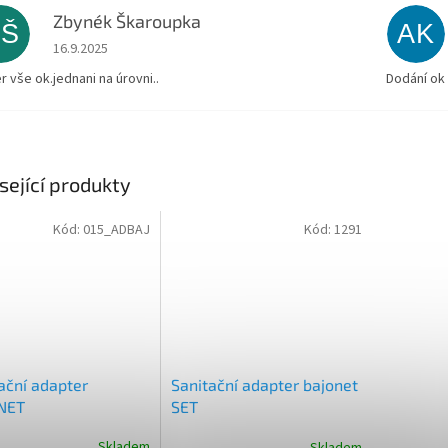
Zbynék Škaroupka
ZŠ
AK
Hodnocení obchodu je 5 z 5 hvězdiček.
16.9.2025
r vše ok.jednani na úrovni..
Dodání ok
sející produkty
Kód:
015_ADBAJ
Kód:
1291
ační adapter
Sanitační adapter bajonet
NET
SET
Skladem
Skladem