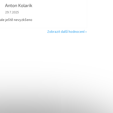
Anton Kolarik
Hodnocení obchodu je 5 z 5 hvězdiček.
29.7.2025
 ale ještě nevyzkšeno
Zobrazit další hodnocení