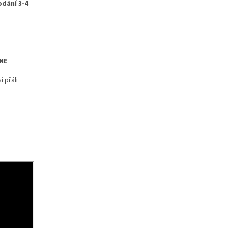
dání 3-4
NE
 přáli