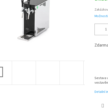
hvězdiček.
Zakázkov
Možnosti
Zdarma
Sestava v
vestavě
Detailní 