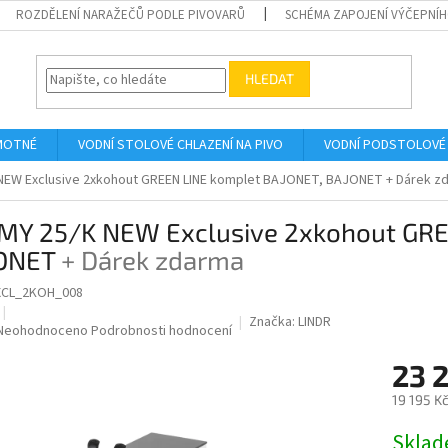
ROZDĚLENÍ NARAŽEČŮ PODLE PIVOVARŮ
SCHÉMA ZAPOJENÍ VÝČEPNÍH
HLEDAT
AMOTNÉ
VODNÍ STOLOVÉ CHLAZENÍ NA PIVO
VODNÍ PODSTOLOVÉ 
NEW Exclusive 2xkohout GREEN LINE komplet BAJONET, BAJONET
+ Dárek z
MY 25/K NEW Exclusive 2xkohout GRE
ONET
+ Dárek zdarma
XCL_2KOH_008
Značka:
LINDR
Průměrné
Neohodnoceno
Podrobnosti hodnocení
hodnocení
23 
produktu
je
19 195 K
0,0
z
Měrná
Skla
5
cena: