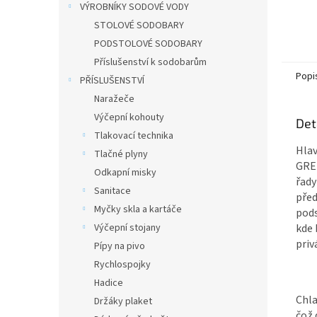
VÝROBNÍKY SODOVÉ VODY
STOLOVÉ SODOBARY
PODSTOLOVÉ SODOBARY
Příslušenství k sodobarům
Popi
PŘÍSLUŠENSTVÍ
Naražeče
Výčepní kohouty
Det
Tlakovací technika
Hlav
Tlačné plyny
GREE
Odkapní misky
řady
Sanitace
před
Myčky skla a kartáče
pods
Výčepní stojany
kde 
priv
Pípy na pivo
Rychlospojky
Hadice
Chla
Držáky plaket
čož 