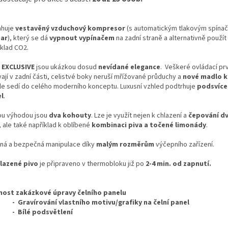
huje
vestavěný vzduchový kompresor
(s automatickým tlakovým spín
Bar
), který se dá
vypnout vypínačem
na zadní straně a alternativně použít 
klad CO­2.
y
EXCLUSIVE
jsou ukázkou dosud
nevídané elegance
. Veškeré ovládací pr
ají v zadní části, celistvé boky neruší mřížované průduchy a
nové madlo 
le sedí do celého moderního konceptu. Luxusní vzhled podtrhuje
podsvíce
l
.
ou výhodou jsou
dva kohouty
. Lze je využít nejen k chlazení a
čepování d
, ale také například k oblíbené
kombinaci piva a točené limonády
.
ná a bezpečná manipulace díky
malým rozměrům
výčepního zařízení.
lazené pivo
je připraveno v thermobloku již po
2-4 min. od zapnutí.
ost zakázkové úpravy čelního panelu
ravírování vlastního motivu/grafiky na čelní panel
ílé podsvětlení