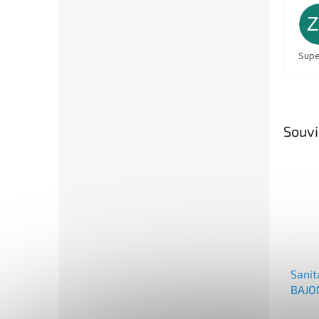
Supe
Souvi
Sanit
BAJO