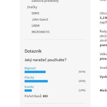
Dárkové předměty
Značky
DMfit
Obsa
3,2 
John Guest
napří
LINDR
Řad
MICROMATIC
ukrýv
skvě
pane
Dotazník
Velk
piva
Jaký naražeč používáte?
Snad
Bajonet
(41%)
Vych
Plochý
(45%)
Kombi
Možn
(14%)
- G
Počet hlasů:
653
- B