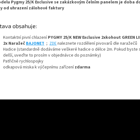
delu Pygmy 25/K Exclusive se zakázkovým čelním panelem je doba do
y od uhrazení zálohové faktury
+ Dárek zdarma
tava obsahuje:
Kontaktní pivní chlazení
PYGMY 25/K NEW Exclusive 2xkohout GREEN LI
+ Dárek zdarma
2x Naražeč
BAJONET
;
ZDE
naleznete rozdělení pivovarů dle naražečů
Hadice (standardně dodáváme veškeré hadice o délce 2m. Pokud byste si
delší, uveďte to prosím v objednávce do poznámky)
+ Dárek zdarma
Patřičné rychlospojky
odkapová miska k výčepnímu zařízení
zdarma