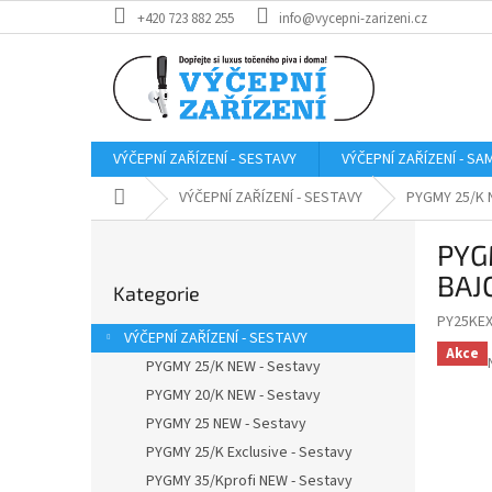
Přejít
+420 723 882 255
info@vycepni-zarizeni.cz
na
obsah
VÝČEPNÍ ZAŘÍZENÍ - SESTAVY
VÝČEPNÍ ZAŘÍZENÍ - S
Domů
VÝČEPNÍ ZAŘÍZENÍ - SESTAVY
PYGMY 25/K 
P
PYG
o
Přeskočit
s
BAJ
Kategorie
kategorie
t
PY25KE
r
VÝČEPNÍ ZAŘÍZENÍ - SESTAVY
a
Akce
PYGMY 25/K NEW - Sestavy
n
PYGMY 20/K NEW - Sestavy
n
í
PYGMY 25 NEW - Sestavy
p
PYGMY 25/K Exclusive - Sestavy
a
PYGMY 35/Kprofi NEW - Sestavy