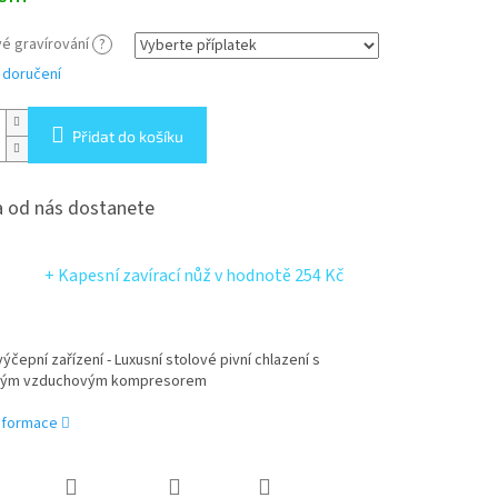
é gravírování
?
 doručení
Přidat do košíku
 od nás dostanete
+ Kapesní zavírací nůž
v hodnotě 254 Kč
ýčepní zařízení - Luxusní stolové pivní chlazení s
ným vzduchovým kompresorem
informace