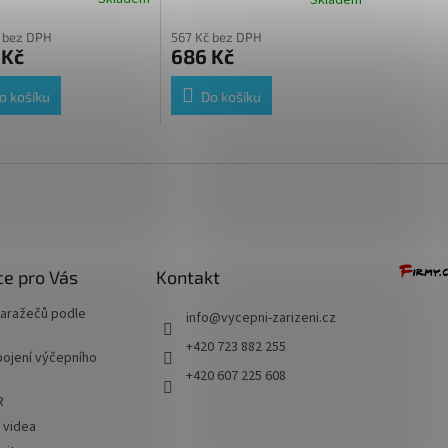
rné
cení
 bez DPH
567 Kč bez DPH
ktu
 Kč
686 Kč
o košíku
Do košíku
ček.
e pro Vás
Kontakt
naražečů podle
info
@
vycepni-zarizeni.cz
+420 723 882 255
ojení výčepního
+420 607 225 608
R
í videa