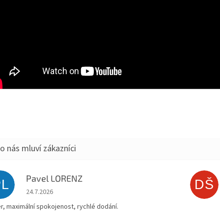
Pavel LORENZ
PL
DŠ
Hodnocení obchodu je 5 z 5 hvězdiček.
24.7.2026
r, maximální spokojenost, rychlé dodání.