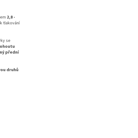
ačem
2,8 -
k tlakování
vky se
kohoutu
ný přední
vou druhů