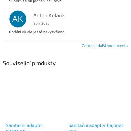
Super vše ok.jednani na úrovni..
Anton Kolarik
AK
Hodnocení obchodu je 5 z 5 hvězdiček.
29.7.2025
Dodání ok ale ještě nevyzkšeno
Zobrazit další hodnocení
Související produkty
Sanitační adapter
Sanitační adapter bajonet