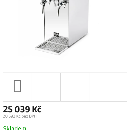
25 039 Kč
20 693 Kč bez DPH
Měrná
Skladem
cena: