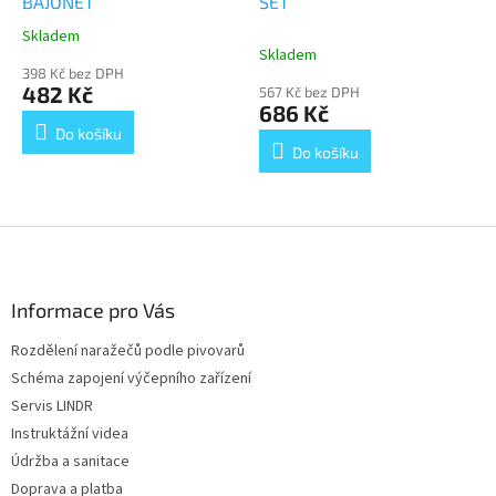
BAJONET
SET
Skladem
Průměrné
Skladem
hodnocení
398 Kč bez DPH
produktu
482 Kč
567 Kč bez DPH
je
686 Kč
5,0
Do košíku
z
Do košíku
5
hvězdiček.
Z
á
p
a
Informace pro Vás
t
Rozdělení naražečů podle pivovarů
í
Schéma zapojení výčepního zařízení
Servis LINDR
Instruktážní videa
Údržba a sanitace
Doprava a platba