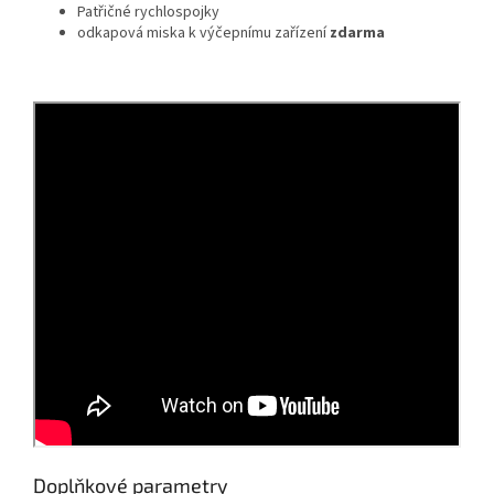
Patřičné rychlospojky
odkapová miska k výčepnímu zařízení
zdarma
Doplňkové parametry