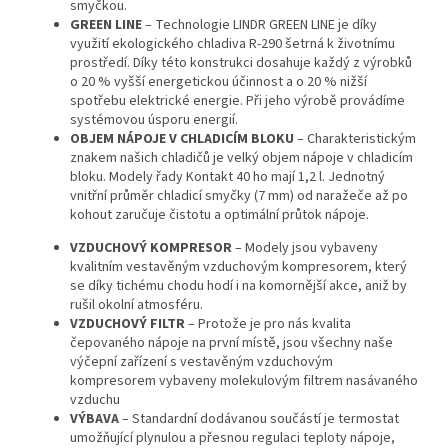
smyčkou.
GREEN LINE
– Technologie LINDR GREEN LINE je díky
využití ekologického chladiva R-290 šetrná k životnímu
prostředí. Díky této konstrukci dosahuje každý z výrobků
o 20 % vyšší energetickou účinnost a o 20 % nižší
spotřebu elektrické energie. Při jeho výrobě provádíme
systémovou úsporu energií.
OBJEM NÁPOJE V CHLADICÍM BLOKU
– Charakteristickým
znakem našich chladičů je velký objem nápoje v chladicím
bloku. Modely řady Kontakt 40 ho mají 1,2 l. Jednotný
vnitřní průměr chladicí smyčky (7 mm) od naražeče až po
kohout zaručuje čistotu a optimální průtok nápoje.
VZDUCHOVÝ KOMPRESOR
– Modely jsou vybaveny
kvalitním vestavěným vzduchovým kompresorem, který
se díky tichému chodu hodí i na komornější akce, aniž by
rušil okolní atmosféru.
VZDUCHOVÝ FILTR
– Protože je pro nás kvalita
čepovaného nápoje na první místě, jsou všechny naše
výčepní zařízení s vestavěným vzduchovým
kompresorem vybaveny molekulovým filtrem nasávaného
vzduchu
VÝBAVA
– Standardní dodávanou součástí je termostat
umožňující plynulou a přesnou regulaci teploty nápoje,