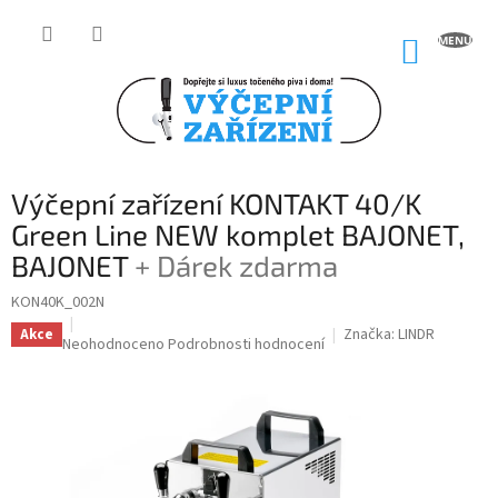
Přejít
na
NÁKUP
obsah
KOŠÍK
Výčepní zařízení KONTAKT 40/K
Green Line NEW komplet BAJONET,
BAJONET
+ Dárek zdarma
KON40K_002N
Značka:
LINDR
Akce
Průměrné
Neohodnoceno
Podrobnosti hodnocení
hodnocení
produktu
je
0,0
z
5
hvězdiček.