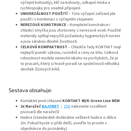
výčepní kohout(y), klíč na kohouty, odkapní miska a
rychlospojky pro snadné připojení.
UNIVERZÁLNOST POUŽITÍ
– Toto výčepní zařízení jde
použít i v kombinaci s výčepním stojanem.
NEREZOVÁ KONSTRUKCE
– Kompletní konstrukce i
chladicí smyčka jsou zhotoveny z nerezové oceli. Použité
materiály splňují nejvyšší požadavky hygienických norem
a jsou zárukou dlouhé životnosti.
CELKOVÁ KOMPAKTNOST
– Chladiče řady KONTAKT mají
nejlepší poměr výkonu, rozměrů a ceny na trhu. Celková
robustnost modelu nenechá nikoho na pochybách, že je
to pracant, který si hravě poradí se společností několika
desítek žíznivých krků.
Sestava obsahuje:
Kontaktní pivní chlazení
KONTAKT 40/K Green Line NEW
2x Naražeč
BAJONET
;
ZDE
naleznete rozdělení
pivovarů dle naražečů
Hadice (standardně dodáváme veškeré hadice o délce
2m. Pokud byste si přáli delší, uveďte to prosím v
objednávce do poznámky)