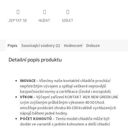
ZEPTAT SE
HLÍDAT
SDÍLET
Popis
Související soubory (1)
Hodnocení
Diskuze
Detailní popis produktu
INOVACE
– Všechny naše kontaktní chladiče prochází
nepřetržitým vývojem a splňují veškeré nejnovější
bezpečnostní normy a certifikace (české i evropské).
VÝKON
– Výčepní zařízení KONTAKT 40/K NEW GREEN LINE
svým zvýšeným průběžným výkonem 40-50 l/hod.
umožňuje podávání zhruba 80-100 kvalitně vychlazených
nápojů během jedné hodiny.
POČET KOHOUTŮ
– Tento model chladiče může být
dodán ve variantě s jedním kohoutem a delší chladicí