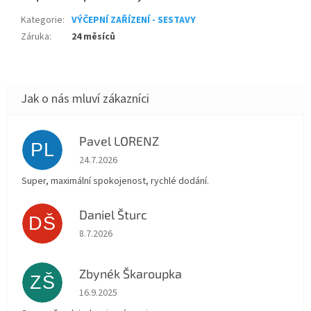
Kategorie
:
VÝČEPNÍ ZAŘÍZENÍ - SESTAVY
Záruka
:
24 měsíců
Pavel LORENZ
PL
Hodnocení obchodu je 5 z 5 hvězdiček.
24.7.2026
Super, maximální spokojenost, rychlé dodání.
Daniel Šturc
DŠ
Hodnocení obchodu je 5 z 5 hvězdiček.
8.7.2026
Zbynék Škaroupka
ZŠ
Hodnocení obchodu je 5 z 5 hvězdiček.
16.9.2025