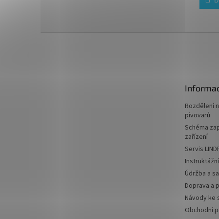
5
hvězdi
Z
á
p
a
t
Informac
í
Rozdělení 
pivovarů
Schéma zap
zařízení
Servis LIND
Instruktážn
Údržba a sa
Doprava a p
Návody ke 
Obchodní 