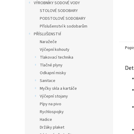
VÝROBNÍKY SODOVÉ VODY
STOLOVÉ SODOBARY
PODSTOLOVÉ SODOBARY
Příslušenství k sodobarům
PŘÍSLUŠENSTVÍ
Naražeče
Popi
Výčepní kohouty
Tlakovací technika
Tlačné plyny
Det
Odkapní misky
Sanitace
Myčky skla a kartáče
Výčepní stojany
Pípy na pivo
Rychlospojky
Hadice
Držáky plaket