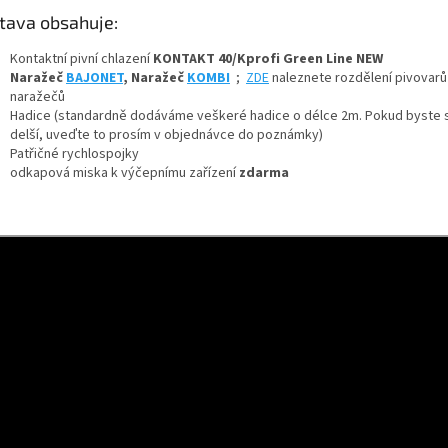
tava obsahuje:
Kontaktní pivní chlazení
KONTAKT 40/Kprofi Green Line NEW
+ Dárek zdarma
Naražeč
BAJONET
, Naražeč
KOMBI
;
ZDE
naleznete rozdělení pivovarů
naražečů
Hadice (standardně dodáváme veškeré hadice o délce 2m. Pokud byste si
+ Dárek zdarma
delší, uveďte to prosím v objednávce do poznámky)
Patřičné rychlospojky
odkapová miska k výčepnímu zařízení
zdarma
+ Dárek zdarma