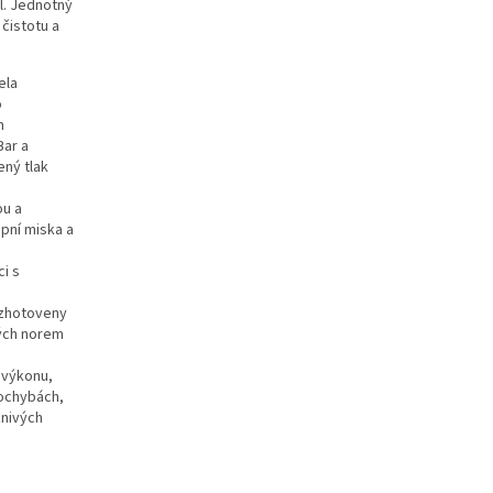
l. Jednotný
čistotu a
ela
o
m
Bar a
ený tlak
ou a
apní miska a
ci s
 zhotoveny
kých norem
 výkonu,
pochybách,
znivých