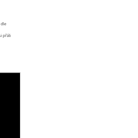
 dle
 přáli