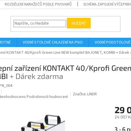
ROZDĚLENÍ NARAŽEČŮ PODLE PIVOVARŮ
SCHÉMA ZAPOJENÍ VÝČEPNÍH
HLEDAT
AMOTNÉ
VODNÍ STOLOVÉ CHLAZENÍ NA PIVO
VODNÍ PODSTOLOVÉ 
ízení KONTAKT 40/Kprofi Green Line NEW komplet BAJONET, KOMBI
+ Dárek
epní zařízení KONTAKT 40/Kprofi Gree
BI
+ Dárek zdarma
PN_004
Značka:
LINDR
Průměrné
Neohodnoceno
Podrobnosti hodnocení
hodnocení
29 
produktu
je
24 007 K
0,0
z
Měrná
3 - 6 p
5
cena: