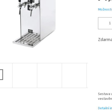
hvězdiček.
Možnosti
Zdarma
Sestava v
vestavě
Detailní 