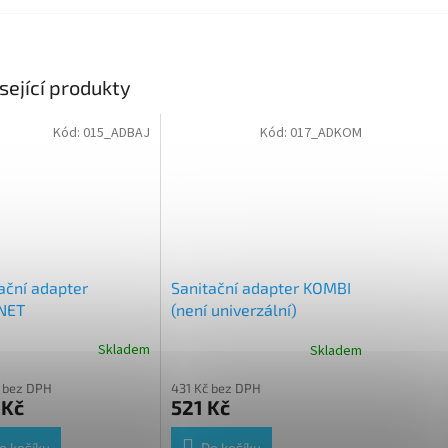
sející produkty
Kód:
015_ADBAJ
Kód:
017_ADKOM
ační adapter
Sanitační adapter KOMBI
NET
(není univerzální)
Skladem
Skladem
rné
cení
 bez DPH
431 Kč bez DPH
ktu
 Kč
521 Kč
o košíku
Do košíku