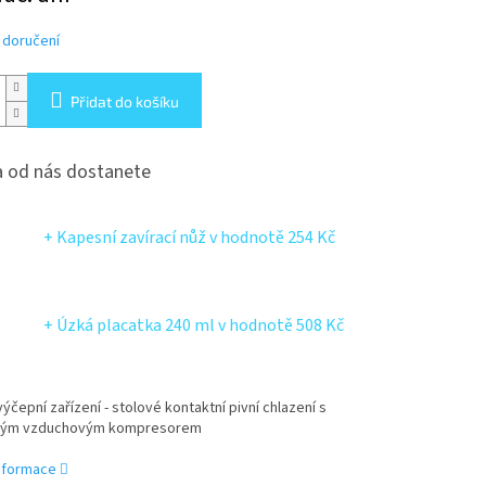
 doručení
Přidat do košíku
 od nás dostanete
+ Kapesní zavírací nůž
v hodnotě 254 Kč
+ Úzká placatka 240 ml
v hodnotě 508 Kč
ýčepní zařízení - stolové kontaktní pivní chlazení s
ným vzduchovým kompresorem
informace