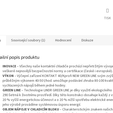
TISK
s
Související soubory (1)
Hodnocení
Diskuze
ailní popis produktu
INOVACE
– Všechny naše kontaktní chladiče prochází nepřetržitým vývoje
veškeré nejnovější bezpečnostní normy a certifikace (české i evropské).
VÝKON
– Výčepní zařízení KONTAKT 40/Kprofi NEW GREEN LINE svým zv
průběžným výkonem 40-50 l/hod. umožňuje podávání zhruba 80-100 kvali
vychlazených nápojů během jedné hodiny.
GREEN LINE
– Technologie LINDR GREEN LINE je díky využití ekologického 
290 šetrná k životnímu prostředí. Díky této konstrukci dosahuje každý z 
20 % vyšší energetickou účinnost a o 20 % nižší spotřebu elektrické ener
jeho výrobě provádíme systémovou úsporu energií.
OBJEM NÁPOJE V CHLADICÍM BLOKU
– Charakteristickým znakem našich 