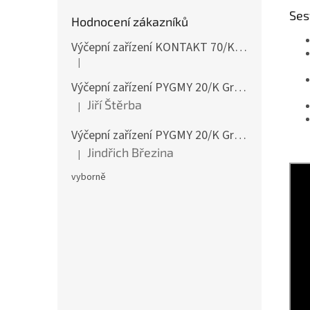
Ses
Hodnocení zákazníků
Výčepní zařízení KONTAKT 70/K Green Line 1koh NEW komplet 2x naražeč
|
Hodnocení produktu je 4 z 5 hvězdiček.
Výčepní zařízení PYGMY 20/K Green Line NEW komplet 2 x naražeč
Jiří Štěrba
|
Hodnocení produktu je 5 z 5 hvězdiček.
Výčepní zařízení PYGMY 20/K Green Line NEW komplet 2 x naražeč
Jindřich Březina
|
Hodnocení produktu je 5 z 5 hvězdiček.
vyborně