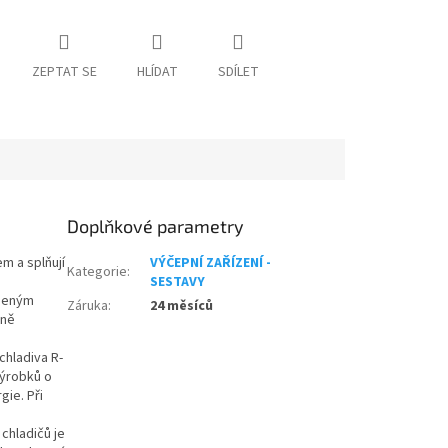
ZEPTAT SE
HLÍDAT
SDÍLET
Doplňkové parametry
m a splňují
VÝČEPNÍ ZAŘÍZENÍ -
Kategorie
:
SESTAVY
ýšeným
Záruka
:
24 měsíců
tně
chladiva R-
výrobků o
gie. Při
chladičů je