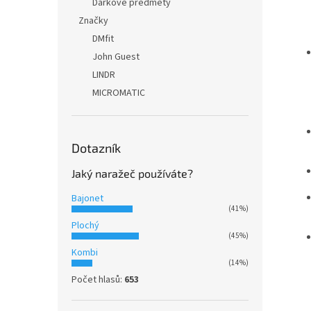
Dárkové předměty
Značky
DMfit
John Guest
LINDR
MICROMATIC
Dotazník
Jaký naražeč používáte?
Bajonet
(41%)
Plochý
(45%)
Kombi
(14%)
Počet hlasů:
653