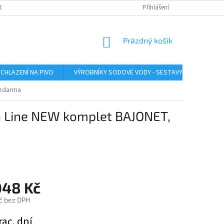
O ZAŘÍZENÍ
SERVIS LINDR
INSTRUKTÁŽNÍ VIDEA
Přihlášení
ÚDRŽBA A SA
NÁKUPNÍ
Prázdný košík
KOŠÍK
CHLAZENÍ NA PIVO
VÝROBNÍKY SODOVÉ VODY - SESTAVY
VÝROB
 zdarma
n Line NEW komplet BAJONET,
048 Kč
č bez DPH
rac. dní