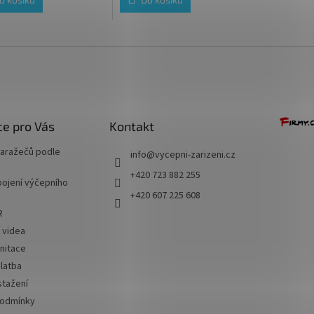
ček.
e pro Vás
Kontakt
naražečů podle
info
@
vycepni-zarizeni.cz
+420 723 882 255
ojení výčepního
+420 607 225 608
R
í videa
nitace
latba
stažení
podmínky