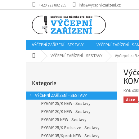
Přejít
+420 723 882 255
info@vycepni-zarizeni.cz
na
obsah
VÝČEPNÍ ZAŘÍZENÍ - SESTAVY
VÝČEPNÍ ZAŘÍZENÍ - S
Domů
VÝČEPNÍ ZAŘÍZENÍ - SESTAVY
Výčepní zař
P
Výč
o
Přeskočit
s
KOM
Kategorie
kategorie
t
KON40K
r
VÝČEPNÍ ZAŘÍZENÍ - SESTAVY
a
Akce
PYGMY 25/K NEW - Sestavy
n
PYGMY 20/K NEW - Sestavy
n
í
PYGMY 25 NEW - Sestavy
p
PYGMY 25/K Exclusive - Sestavy
a
PYGMY 35/Kprofi NEW - Sestavy