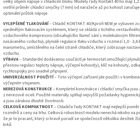
velký objem nápoje v chladicím bloku. Modely řady Kontakt 40 ho mají 1,2 
vnitřní průměr chladicí smyčky (7 mm) od naražeče až po kohout zaručuje 
optimální průtok nápoje.
VYLEPŠENÉ TLAKOVÁNÍ
– Chladič KONTAKT 40/Kprofi NEW je vybaven zc
ojedinělým tlakovacím systémem, který se skládá z tichého vestavěnéh
vzduchového kompresoru (obsahujícího tlumič sání s molekulovým filtre
nasávaného vzduchu), plynulé regulace tlaku vzduchu v rozmezí 1,0 - 3,6 
manometru, umístěného na čelní straně chladiče, který zobrazuje nastav
vzduchu.
VÝBAVA
– Standardní dodávanou součástí je termostat umožňující plynul
přesnou regulaci teploty nápoje, výčepní kohout(y), klíč na kohouty, odk
rychlospojky pro snadné připojení.
UNIVERZÁLNOST POUŽITÍ
– Toto výčepní zařízení jde použít i v kombina
výčepním stojanem.
NEREZOVÁ KONSTRUKCE
– Kompletní konstrukce i chladicí smyčka jsou
z nerezové oceli. Použité materiály splňují nejvyšší požadavky hygienic
a jsou zárukou dlouhé životnosti.
CELKOVÁ KOMPAKTNOST
– Chladiče řady KONTAKT mají nejlepší poměr
rozměrů a ceny na trhu. Celková robustnost modelu nenechá nikoho na 
že je to pracant, který si hravě poradí se společností několika desítek ží
krků.