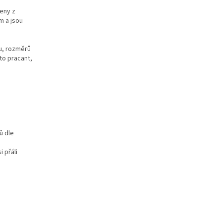
veny z
m a jsou
u, rozměrů
to pracant,
ů dle
 přáli