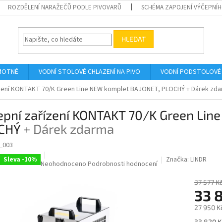
ROZDĚLENÍ NARAŽEČŮ PODLE PIVOVARŮ
SCHÉMA ZAPOJENÍ VÝČEPNÍH
HLEDAT
AMOTNÉ
VODNÍ STOLOVÉ CHLAZENÍ NA PIVO
VODNÍ PODSTOLOVÉ 
ízení KONTAKT 70/K Green Line NEW komplet BAJONET, PLOCHÝ
+ Dárek zd
epní zařízení KONTAKT 70/K Green Li
CHÝ
+ Dárek zdarma
_003
Značka:
LINDR
Sleva -10%
Průměrné
Neohodnoceno
Podrobnosti hodnocení
hodnocení
produktu
37 577 K
33 
je
0,0
27 950 K
z
5
Měrná
33 820 Kč