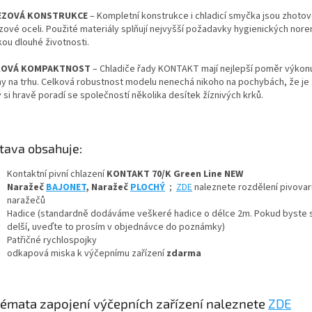
EZOVÁ KONSTRUKCE
– Kompletní konstrukce i chladicí smyčka jsou zhoto
zové oceli. Použité materiály splňují nejvyšší požadavky hygienických nore
kou dlouhé životnosti.
+ Dárek zdarma
KOVÁ KOMPAKTNOST
– Chladiče řady KONTAKT mají nejlepší poměr výkon
ny na trhu. Celková robustnost modelu nenechá nikoho na pochybách, že je 
+ Dárek zdarma
 si hravě poradí se společností několika desítek žíznivých krků.
+ Dárek zdarma
tava obsahuje:
Kontaktní pivní chlazení
KONTAKT 70/K Green Line NEW
Naražeč
BAJONET
, Naražeč
PLOCHÝ
;
ZDE
naleznete rozdělení pivovar
naražečů
Hadice (standardně dodáváme veškeré hadice o délce 2m. Pokud byste si
delší, uveďte to prosím v objednávce do poznámky)
Patřičné rychlospojky
odkapová miska k výčepnímu zařízení
zdarma
émata zapojení výčepních zařízení naleznete
ZDE