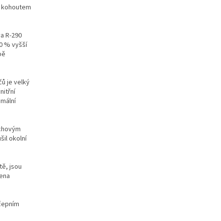
m kohoutem
va R-290
20 % vyšší
bě
ů je velký
nitřní
imální
uchovým
il okolní
tě, jsou
ena
ýčepním