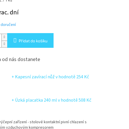
rac. dní
 doručení
Přidat do košíku
 od nás dostanete
+ Kapesní zavírací nůž
v hodnotě 254 Kč
+ Úzká placatka 240 ml
v hodnotě 508 Kč
ýčepní zařízení - stolové kontaktní pivní chlazení s
ným vzduchovým kompresorem