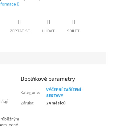
informace
ZEPTAT SE
HLÍDAT
SDÍLET
Doplňkové parametry
VÝČEPNÍ ZAŘÍZENÍ -
Kategorie
:
SESTAVY
lňují
Záruka
:
24 měsíců
 průběžným
ěhem jedné