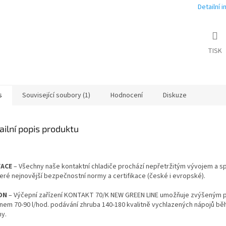
Detailní 
TISK
s
Související soubory (1)
Hodnocení
Diskuze
ailní popis produktu
VACE
– Všechny naše kontaktní chladiče prochází nepřetržitým vývojem a sp
eré nejnovější bezpečnostní normy a certifikace (české i evropské).
ON
– Výčepní zařízení KONTAKT 70/K NEW GREEN LINE umožňuje zvýšeným
nem 70-90 l/hod. podávání zhruba 140-180 kvalitně vychlazených nápojů b
ny.