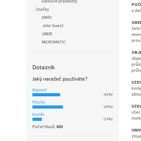
Dárkové předměty
POČ
Značky
a del
DMfit
GREE
John Guest
šetr
LINDR
ener
prov
MICROMATIC
OBJE
objem
prům
Dotazník
průt
Jaký naražeč používáte?
VZD
komp
Bajonet
atmo
(41%)
Plochý
VZD
(45%)
všec
Kombi
mole
(14%)
Počet hlasů:
653
UNI
stoj