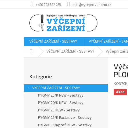
Přejít
+420 723 882 255
info@vycepni-zarizeni.cz
na
obsah
VÝČEPNÍ ZAŘÍZENÍ - SESTAVY
VÝČEPNÍ ZAŘÍZENÍ - S
Domů
VÝČEPNÍ ZAŘÍZENÍ - SESTAVY
Výčepní zař
P
Výč
o
Přeskočit
s
PLO
Kategorie
kategorie
t
KON70K
r
VÝČEPNÍ ZAŘÍZENÍ - SESTAVY
a
Akce
PYGMY 25/K NEW - Sestavy
n
PYGMY 20/K NEW - Sestavy
n
í
PYGMY 25 NEW - Sestavy
p
PYGMY 25/K Exclusive - Sestavy
a
PYGMY 35/Kprofi NEW - Sestavy