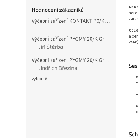
NER
Hodnocení zákazníků
nere
záru
Výčepní zařízení KONTAKT 70/K Green Line 1koh NEW komplet 2x naražeč
|
Hodnocení produktu je 4 z 5 hvězdiček.
CEL
a ce
Výčepní zařízení PYGMY 20/K Green Line NEW komplet 2 x naražeč
který
Jiří Štěrba
|
Hodnocení produktu je 5 z 5 hvězdiček.
Výčepní zařízení PYGMY 20/K Green Line NEW komplet 2 x naražeč
Ses
Jindřich Březina
|
Hodnocení produktu je 5 z 5 hvězdiček.
vyborně
Sch