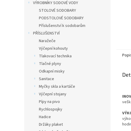
VÝROBNÍKY SODOVÉ VODY
STOLOVÉ SODOBARY
PODSTOLOVÉ SODOBARY
Příslušenství k sodobarům
PŘÍSLUŠENSTVÍ
Naražeče
Výčepní kohouty
Popi
Tlakovací technika
Tlačné plyny
Odkapní misky
Det
Sanitace
Myčky skla a kartáče
Výčepní stojany
INO
Pípy na pivo
vešk
Rychlospojky
VÝK
Hadice
výko
hodi
Držáky plaket