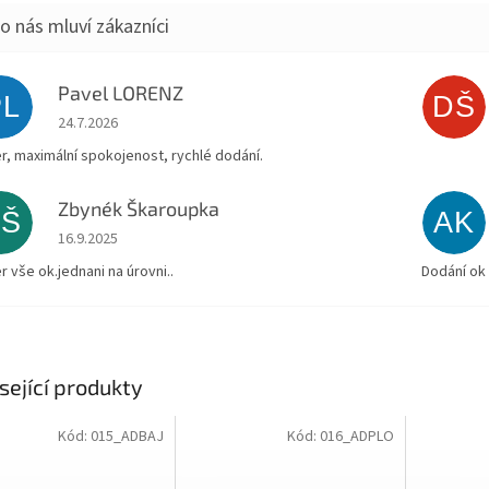
Pavel LORENZ
PL
DŠ
Hodnocení obchodu je 5 z 5 hvězdiček.
24.7.2026
r, maximální spokojenost, rychlé dodání.
Zbynék Škaroupka
ZŠ
AK
Hodnocení obchodu je 5 z 5 hvězdiček.
16.9.2025
r vše ok.jednani na úrovni..
Dodání ok
sející produkty
Kód:
015_ADBAJ
Kód:
016_ADPLO