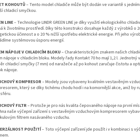
ET KOHOUTŮ
– Tento model chladiče může být dodán ve variantě s jední
ší chladicí smyčkou.
N LINE
– Technologie LINDR GREEN LINE je díky využití ekologického chladi
ná k životnímu prostředí. Díky této konstrukci dosahuje každý z výrobků o 
getickou účinnost a o 20 % nižší spotřebu elektrické energie. Při jeho výro
ádíme systémovou úsporu energií.
M NÁPOJE V CHLADICÍM BLOKU
– Charakteristickým znakem našich chladič
 nápoje v chladicím bloku. Modely řady Kontakt 70 ho mají 1,2 l. Jednotný v
ěr chladicí smyčky (7 mm) od naražeče až po kohout zaručuje čistotu a opt
ok nápoje.
UCHOVÝ KOMPRESOR
– Modely jsou vybaveny kvalitním vestavěným vzd
resorem, který se díky tichému chodu hodí i na komornější akce, aniž by ruš
sféru.
UCHOVÝ FILTR
– Protože je pro nás kvalita čepovaného nápoje na první mís
hna naše výčepní zařízení s vestavěným vzduchovým kompresorem vybav
kulovým filtrem nasávaného vzduchu.
VERZÁLNOST POUŽITÍ
– Toto výčepní zařízení jde použít i v kombinaci s v
anem.