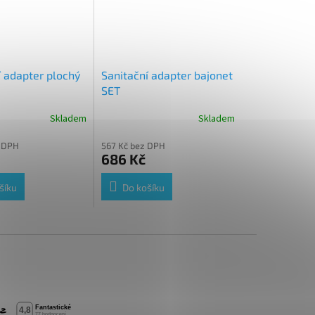
í adapter plochý
Sanitační adapter bajonet
SET
Skladem
Skladem
 DPH
567 Kč bez DPH
686 Kč
šíku
Do košíku