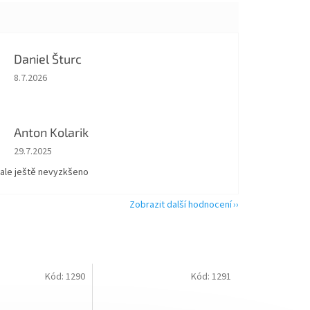
Daniel Šturc
Hodnocení obchodu je 5 z 5 hvězdiček.
8.7.2026
Anton Kolarik
Hodnocení obchodu je 5 z 5 hvězdiček.
29.7.2025
 ale ještě nevyzkšeno
Zobrazit další hodnocení
Kód:
1290
Kód:
1291