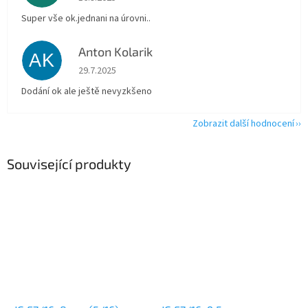
Super vše ok.jednani na úrovni..
Anton Kolarik
AK
Hodnocení obchodu je 5 z 5 hvězdiček.
29.7.2025
Dodání ok ale ještě nevyzkšeno
Zobrazit další hodnocení
Související produkty