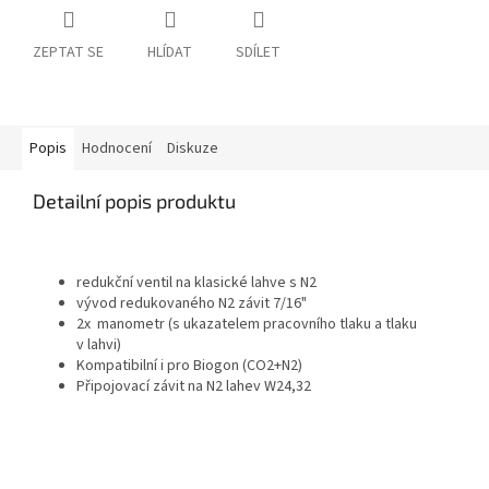
ZEPTAT SE
HLÍDAT
SDÍLET
Popis
Hodnocení
Diskuze
Detailní popis produktu
redukční ventil na klasické lahve s N2
vývod redukovaného N2 závit 7/16"
2x manometr (s ukazatelem pracovního tlaku a tlaku
v lahvi)
Kompatibilní i pro Biogon (CO2+N2)
Připojovací závit na N2 lahev W24,32