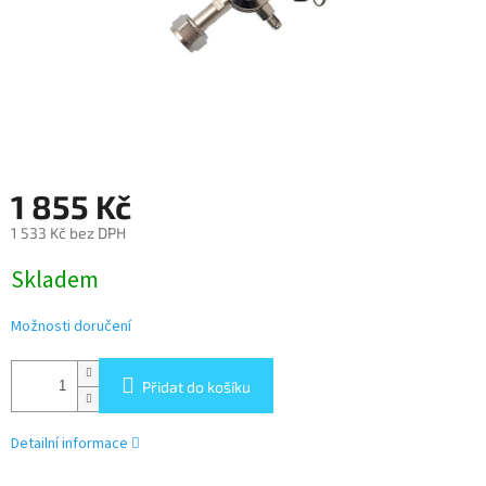
1 855 Kč
1 533 Kč bez DPH
Měrná
Skladem
cena:
Možnosti doručení
Přidat do košíku
Detailní informace