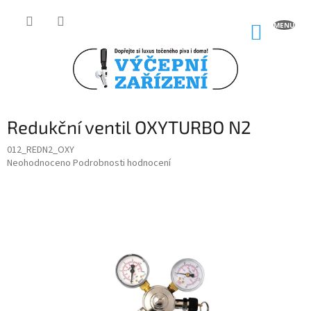
Přejít
na
NÁKUP
obsah
KOŠÍK
Redukční ventil OXYTURBO N2
012_REDN2_OXY
Průměrné
Neohodnoceno
Podrobnosti hodnocení
hodnocení
produktu
je
0,0
z
5
hvězdiček.