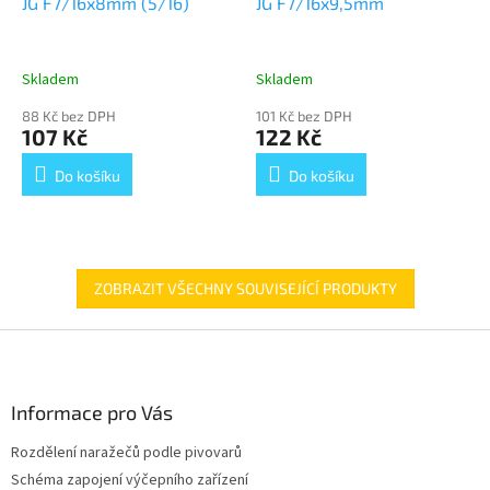
JG F7/16x8mm (5/16)
JG F7/16x9,5mm
Skladem
Skladem
88 Kč bez DPH
101 Kč bez DPH
107 Kč
122 Kč
Do košíku
Do košíku
ZOBRAZIT VŠECHNY SOUVISEJÍCÍ PRODUKTY
Z
á
p
a
Informace pro Vás
t
Rozdělení naražečů podle pivovarů
í
Schéma zapojení výčepního zařízení