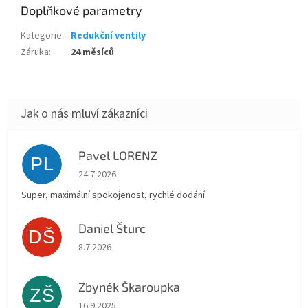
Doplňkové parametry
Kategorie
:
Redukční ventily
Záruka
:
24 měsíců
Pavel LORENZ
PL
Hodnocení obchodu je 5 z 5 hvězdiček.
24.7.2026
Super, maximální spokojenost, rychlé dodání.
Daniel Šturc
DŠ
Hodnocení obchodu je 5 z 5 hvězdiček.
8.7.2026
Zbynék Škaroupka
ZŠ
Hodnocení obchodu je 5 z 5 hvězdiček.
16.9.2025