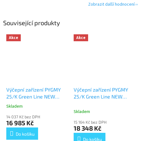
Zobrazit další hodnocení
Související produkty
Akce
Akce
Výčepní zařízení PYGMY
Výčepní zařízení PYGMY
25/K Green Line NEW
25/K Green Line NEW
komplet 2 x naražeč
+
komplet 3 x naražeč
+
Skladem
Průměrné
Dárek zdarma
Dárek zdarma
Skladem
hodnocení
14 037 Kč bez DPH
produktu
16 985 Kč
15 164 Kč bez DPH
je
18 348 Kč
5,0
Do košíku
z
Do košíku