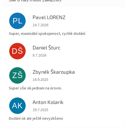
Pavel LORENZ
PL
Hodnocení obchodu je 5 z 5 hvězdiček.
24.7.2026
Super, maximální spokojenost, rychlé dodání.
Daniel Šturc
DŠ
Hodnocení obchodu je 5 z 5 hvězdiček.
8.7.2026
Zbynék Škaroupka
ZŠ
Hodnocení obchodu je 5 z 5 hvězdiček.
16.9.2025
Super vše ok.jednani na úrovni..
Anton Kolarik
AK
Hodnocení obchodu je 5 z 5 hvězdiček.
29.7.2025
Dodání ok ale ještě nevyzkšeno