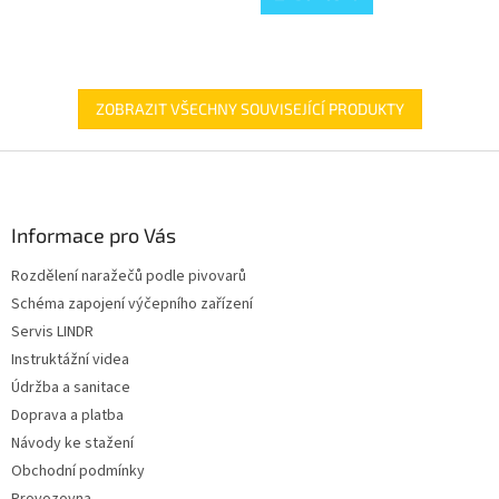
5
hvězdiček.
ZOBRAZIT VŠECHNY SOUVISEJÍCÍ PRODUKTY
Z
á
p
a
Informace pro Vás
t
Rozdělení naražečů podle pivovarů
í
Schéma zapojení výčepního zařízení
Servis LINDR
Instruktážní videa
Údržba a sanitace
Doprava a platba
Návody ke stažení
Obchodní podmínky
Provozovna