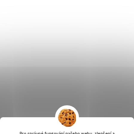
Výčepní zařízení, chlazení na pivo, chlazení piva
OSMO CZ
Pro správné fungování našeho webu, zlepšení a