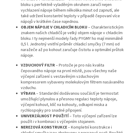
bloku s perfektně vyladěným okruhem zaručí nejen
vychlazení nápoje během několika minut od zapnutí, ale
také udržení konstantní teploty v případě čepovaní více
nápojů v krátkém čase najednou.
OBJEM NÁPOJE V CHLADICÍM BLOKU
– Charakteristickým
znakem našich chladičů je velký objem nápoje v chladicím
bloku. I ty nejmenší modely řady PYGMY ho mají minimálně
0,5 l. Jednotný vnitřní průměr chladicí smyčky (7 mm) od
naražeče až po kohout zaručuje čistotu a optimální průtok
nápoje.
VZDUCHOVÝ FILTR
– Protože je pro nás kvalita
čepovaného nápoje na první místě, jsou všechny naše
výčepní zařízení s vestavěným vzduchovým
kompresorem vybaveny molekulovým filtrem nasávaného
vzduchu.
VÝBAVA
– Standardní dodávanou součástí je termostat
umožňující plynulou a přesnou regulaci teploty nápoje,
výčepní kohout, klíč na kohouty, odkapní miska a
rychlospojky pro snadné připojení.
UNIVERZÁLNOST POUŽITÍ
– Toto výčepní zařízení lze
použít i v kombinaci s výčepním stojanem.
NEREZOVÁ KONSTRUKCE
– Kompletní konstrukce i