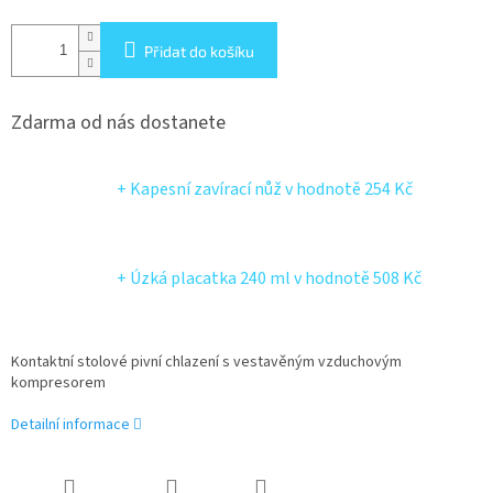
Přidat do košíku
Zdarma od nás dostanete
+ Kapesní zavírací nůž
v hodnotě 254 Kč
+ Úzká placatka 240 ml
v hodnotě 508 Kč
Kontaktní stolové pivní chlazení s vestavěným vzduchovým
kompresorem
Detailní informace