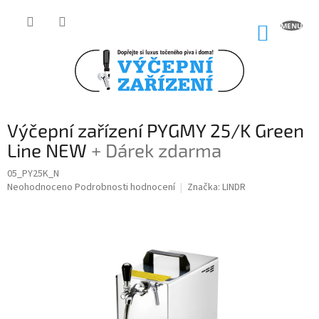
Přejít
na
NÁKUP
obsah
KOŠÍK
Výčepní zařízení PYGMY 25/K Green
Line NEW
+ Dárek zdarma
05_PY25K_N
Průměrné
Neohodnoceno
Podrobnosti hodnocení
Značka:
LINDR
hodnocení
produktu
je
0,0
z
5
hvězdiček.