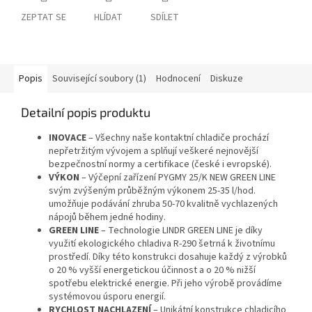
ZEPTAT SE
HLÍDAT
SDÍLET
Popis
Související soubory (1)
Hodnocení
Diskuze
Detailní popis produktu
INOVACE
– Všechny naše kontaktní chladiče prochází
nepřetržitým vývojem a splňují veškeré nejnovější
bezpečnostní normy a certifikace (české i evropské).
VÝKON
– Výčepní zařízení PYGMY 25/K NEW GREEN LINE
svým zvýšeným průběžným výkonem 25-35 l/hod.
umožňuje podávání zhruba 50-70 kvalitně vychlazených
nápojů během jedné hodiny.
GREEN LINE
– Technologie LINDR GREEN LINE je díky
využití ekologického chladiva R-290 šetrná k životnímu
prostředí. Díky této konstrukci dosahuje každý z výrobků
o 20 % vyšší energetickou účinnost a o 20 % nižší
spotřebu elektrické energie. Při jeho výrobě provádíme
systémovou úsporu energií.
RYCHLOST NACHLAZENÍ
– Unikátní konstrukce chladicího